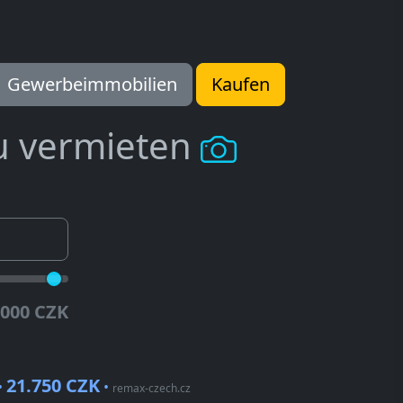
Gewerbeimmobilien
Kaufen
u vermieten
.000 CZK
21.750 CZK
 •
•
remax-czech.cz