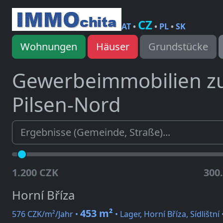
CZ
AT
•
•
PL
•
SK
Wohnungen
Häuser
Grundstücke
Gewerbeimmobilien z
Pilsen-Nord
1.200 CZK
300
Horní Bříza
453 m²
576 CZK/m²/Jahr •
• Lager, Horní Bříza, Sídlištní