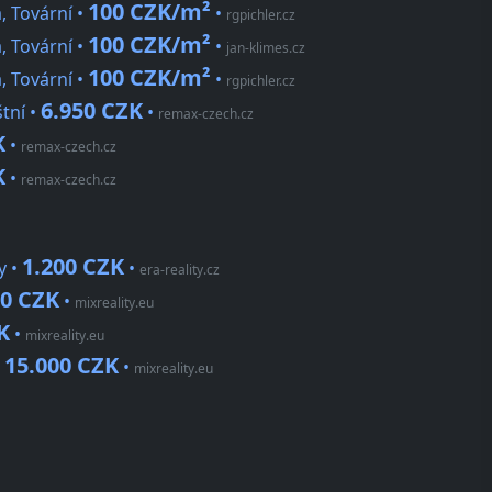
100 CZK/m²
, Tovární •
•
rgpichler.cz
100 CZK/m²
, Tovární •
•
jan-klimes.cz
100 CZK/m²
, Tovární •
•
rgpichler.cz
6.950 CZK
štní •
•
remax-czech.cz
K
•
remax-czech.cz
K
•
remax-czech.cz
1.200 CZK
y •
•
era-reality.cz
00 CZK
•
mixreality.eu
K
•
mixreality.eu
15.000 CZK
•
•
mixreality.eu