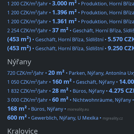
3.000 m²
1 200 CZK/m²/Jahr •
• Produktion, Horní Bříza
1.396 m²
1 200 CZK/m²/Jahr •
• Produktion, Horní Bříza
1.361 m²
1 200 CZK/m²/Jahr •
• Produktion, Horní Bříza
37 m²
2 254 CZK/m²/Jahr •
• Geschäft, Horní Bříza, Sídli
(453 m²)
5.570 CZ
• Geschäft, Horní Bříza, Sídlištní •
(453 m²)
9.250 CZ
• Geschäft, Horní Bříza, Sídlištní •
Nýřany
20 m²
720 CZK/m²/Jahr •
• Parken, Nýřany, Antonína Ux
160 m²
14.0
1 050 CZK/m²/Jahr •
• Geschäft, Nýřany •
28 m²
4.275 CZ
1 832 CZK/m²/Jahr •
• Büros, Nýřany •
60 m²
3 000 CZK/m²/Jahr •
• Nichtwohnräume, Nýřany 
168 m²
• Büros, Nýřany
•
mixreality.eu
600 m²
• Gewerblich, Nýřany, U Mexika
•
mgreality.cz
Kralovice