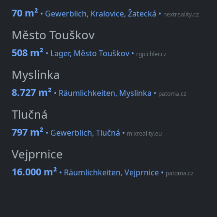
70 m²
• Gewerblich, Kralovice, Žatecká
•
nextreality.cz
Město Touškov
508 m²
• Lager, Město Touškov
•
rgpichler.cz
Myslinka
8.727 m²
• Räumlichkeiten, Myslinka
•
patoma.cz
Tlučná
797 m²
• Gewerblich, Tlučná
•
mixreality.eu
Vejprnice
16.000 m²
• Räumlichkeiten, Vejprnice
•
patoma.cz