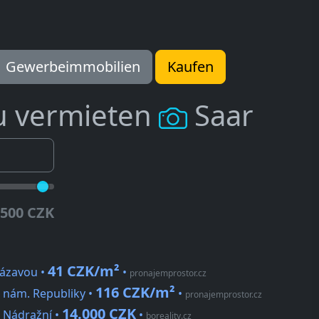
Gewerbeimmobilien
Kaufen
u vermieten
Saar
.500 CZK
41 CZK/m²
Sázavou •
•
pronajemprostor.cz
116 CZK/m²
, nám. Republiky •
•
pronajemprostor.cz
14.000 CZK
, Nádražní •
•
boreality.cz