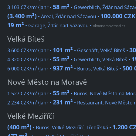
58 m²
3 103 CZK/m²/Jahr •
• Gewerblich, Žďár nad Sáza
(3.400 m²)
100.000 CZK
• Areal, Žďár nad Sázavou •
19 m²
• Garage, Žďár nad Sázavou
•
oknonemovitosti.cz
Velká Bíteš
101 m²
30
3 600 CZK/m²/Jahr •
• Geschäft, Velká Bíteš •
55 m²
1
4 320 CZK/m²/Jahr •
• Gewerblich, Velká Bíteš •
937 m²
500 
6 000 CZK/m²/Jahr •
• Büros, Velká Bíteš •
Nové Město na Moravě
55 m²
1 527 CZK/m²/Jahr •
• Büros, Nové Město na Mor
231 m²
2 234 CZK/m²/Jahr •
• Restaurant, Nové Město 
Velké Meziříčí
(400 m²)
1.200 C
• Büros, Velké Meziříčí, Třebíčská •