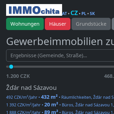
CZ
AT
•
•
PL
•
SK
Wohnungen
Häuser
Grundstücke
Gewerbeimmobilien z
1.200 CZK
468
Žďár nad Sázavou
432 m²
492 CZK/m²/Jahr •
• Räumlichkeiten, Žďár nad 
20 m²
1 392 CZK/m²/Jahr •
• Büros, Žďár nad Sázavou 1
89 m²
1 888 CZK/m²/Jahr •
• Büros, Žďár nad Sázavou 1