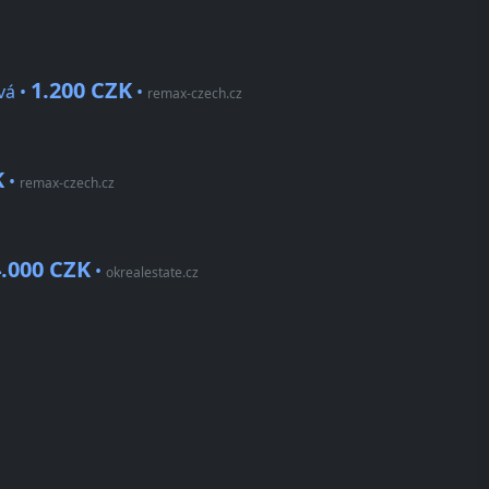
1.200 CZK
vá •
•
remax-czech.cz
K
•
remax-czech.cz
.000 CZK
•
okrealestate.cz