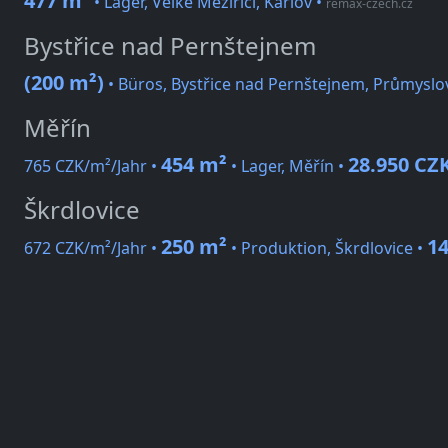
477 m²
• Lager, Velké Meziříčí, Karlov
•
remax-czech.cz
Bystřice nad Pernštejnem
(200 m²)
• Büros, Bystřice nad Pernštejnem, Průmyslo
Měřín
454 m²
28.950 CZ
765 CZK/m²/Jahr •
• Lager, Měřín •
Škrdlovice
250 m²
14
672 CZK/m²/Jahr •
• Produktion, Škrdlovice •