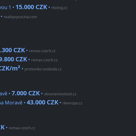
15.000 CZK
vou 1 •
•
rksting.cz
•
realityvysocina.com
.300 CZK
•
remax-czech.cz
9.800 CZK
•
remax-czech.cz
CZK/m²
•
protsenko-svoboda.cz
7.000 CZK
avě •
•
oknonemovitosti.cz
43.000 CZK
na Moravě •
•
rkevropa.cz
ZK
•
remax-czech.cz