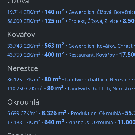
Čížová
140 m²
19.714 CZK/m² •
• Gewerblich, Čížová, Borečnic
125 m²
8.50
68.000 CZK/m² •
• Projekt, Čížová, Zlivice •
Kovářov
563 m²
33.748 CZK/m² •
• Gewerblich, Kovářov, Chrást 
400 m²
17.50
43.750 CZK/m² •
• Restaurant, Kovářov •
Nerestce
80 m²
86.125 CZK/m² •
• Landwirtschaftlich, Nerestce •
80 m²
110.750 CZK/m² •
• Landwirtschaftlich, Nerestce 
Okrouhlá
8.326 m²
55.
6.699 CZK/m² •
• Produktion, Okrouhlá •
640 m²
11.00
17.188 CZK/m² •
• Zinshaus, Okrouhlá •