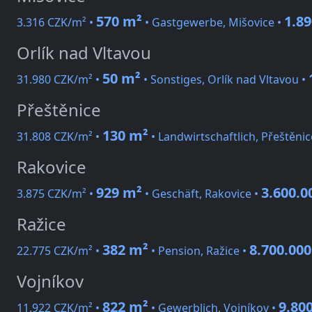
570 m²
1.8
3.316 CZK/m² •
• Gastgewerbe, Mišovice •
Orlík nad Vltavou
50 m²
31.980 CZK/m² •
• Sonstiges, Orlík nad Vltavou •
Přeštěnice
130 m²
31.808 CZK/m² •
• Landwirtschaftlich, Přeštěnic
Rakovice
929 m²
3.600.0
3.875 CZK/m² •
• Geschäft, Rakovice •
Ražice
382 m²
8.700.00
22.775 CZK/m² •
• Pension, Ražice •
Vojníkov
822 m²
9.80
11.922 CZK/m² •
• Gewerblich, Vojníkov •