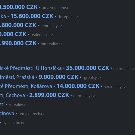
0.500.000 CZK
•
amazinghome.cz
15.600.000 CZK
cká •
•
rkstejskal.cz
.600.000 CZK
•
mmreality.cz
0.000 CZK
•
realdomus.cz
.990.000 CZK
•
mmreality.cz
35.000.000 CZK
vické Předměstí, U Honzíčka •
•
dumrealit.cz
9.000.000 CZK
dměstí, Pražská •
•
rgreality.cz
14.000.000 CZK
ké Předměstí, Kollárova •
•
nextreality.cz
2.899.000 CZK
tí, Čechova •
•
mmreality.cz
tí
•
rgreality.cz
ocínova
•
remax-czech.cz
•
bydlenicko.tv