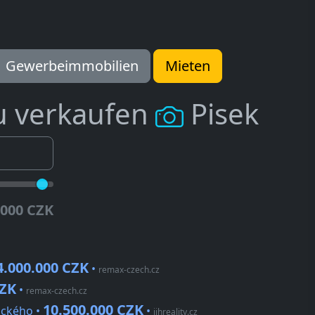
Gewerbeimmobilien
Mieten
u verkaufen
Pisek
.000 CZK
4.000.000 CZK
•
remax-czech.cz
CZK
•
remax-czech.cz
10.500.000 CZK
čického •
•
jihreality.cz