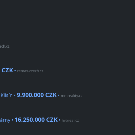
ech.cz
9 CZK
•
remax-czech.cz
9.900.000 CZK
Klisín •
•
mmreality.cz
16.250.000 CZK
dárny •
•
hvbreal.cz