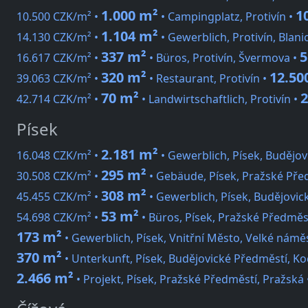
1.000 m²
1
10.500 CZK/m² •
• Campingplatz, Protivín •
1.104 m²
14.130 CZK/m² •
• Gewerblich, Protivín, Blani
337 m²
5
16.617 CZK/m² •
• Büros, Protivín, Švermova •
320 m²
12.50
39.063 CZK/m² •
• Restaurant, Protivín •
70 m²
2
42.714 CZK/m² •
• Landwirtschaftlich, Protivín •
Písek
2.181 m²
16.048 CZK/m² •
• Gewerblich, Písek, Budějo
295 m²
30.508 CZK/m² •
• Gebäude, Písek, Pražské Pře
308 m²
45.455 CZK/m² •
• Gewerblich, Písek, Budějovic
53 m²
54.698 CZK/m² •
• Büros, Písek, Pražské Předměs
173 m²
• Gewerblich, Písek, Vnitřní Město, Velké náměs
370 m²
• Unterkunft, Písek, Budějovické Předměstí, K
2.466 m²
• Projekt, Písek, Pražské Předměstí, Pražská