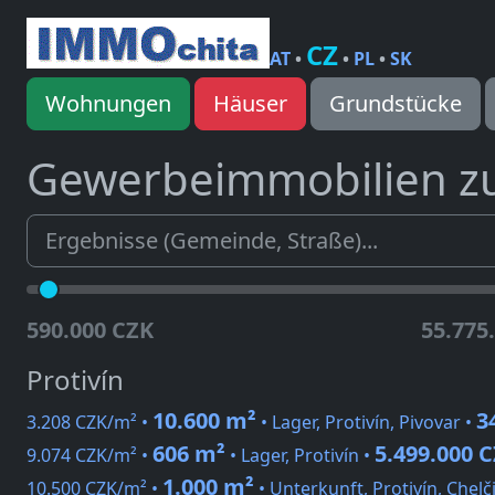
CZ
AT
•
•
PL
•
SK
Wohnungen
Häuser
Grundstücke
Gewerbeimmobilien z
590.000 CZK
55.775
Protivín
10.600 m²
3
3.208 CZK/m² •
• Lager, Protivín, Pivovar •
606 m²
5.499.000 
9.074 CZK/m² •
• Lager, Protivín •
1.000 m²
10.500 CZK/m² •
• Unterkunft, Protivín, Chel