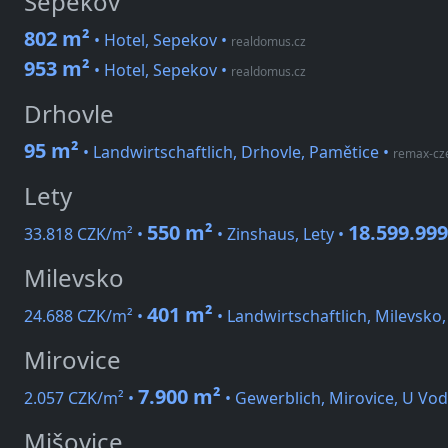
Sepekov
802 m²
• Hotel, Sepekov
•
realdomus.cz
953 m²
• Hotel, Sepekov
•
realdomus.cz
Drhovle
95 m²
• Landwirtschaftlich, Drhovle, Pamětice
•
remax-cz
Lety
550 m²
18.599.99
33.818 CZK/m² •
• Zinshaus, Lety •
Milevsko
401 m²
24.688 CZK/m² •
• Landwirtschaftlich, Milevsko, 
Mirovice
7.900 m²
2.057 CZK/m² •
• Gewerblich, Mirovice, U Vo
Mišovice