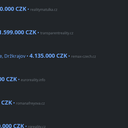
90.000 CZK
•
realitymatulka.cz
1.599.000 CZK
•
transparentreality.cz
4.135.000 CZK
e, Držkrajov •
•
remax-czech.cz
00 CZK
•
euroreality.info
0 CZK
•
romanafreyova.cz
0.000 CZK
•
rgreality.cz