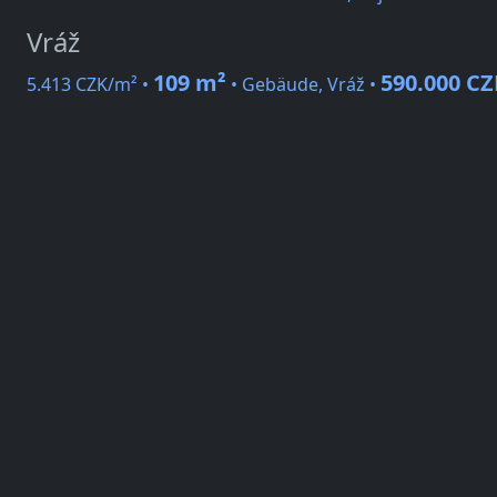
Vráž
109 m²
590.000 CZ
5.413 CZK/m² •
• Gebäude, Vráž •