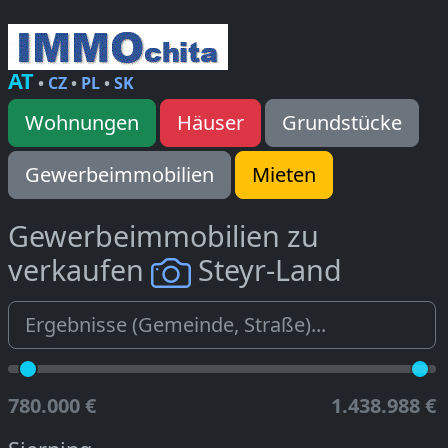
AT
•
CZ
•
PL
•
SK
Wohnungen
Häuser
Grundstücke
Gewerbeimmobilien
Mieten
Gewerbeimmobilien zu
verkaufen
Steyr-Land
780.000 €
1.438.988 €