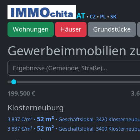
AT
•
CZ
•
PL
•
SK
Wohnungen
Häuser
Grundstücke
Gewerbeimmobilien z
199.500 €
3.6
Klosterneuburg
52 m²
3 837 €/m² •
• Geschäftslokal, 3420 Klosterneub
52 m²
3 837 €/m² •
• Geschäftslokal, 3400 Klosterneubu