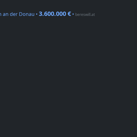
3.600.000 €
n an der Donau •
•
bereswill.at