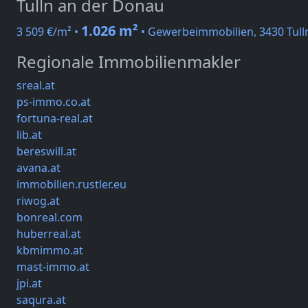
Tulln an der Donau
1.026 m²
3 509 €/m² •
• Gewerbeimmobilien, 3430 Tull
Regionale Immobilienmakler
sreal.at
ps-immo.co.at
fortuna-real.at
lib.at
bereswill.at
avana.at
immobilien.rustler.eu
riwog.at
bonreal.com
huberreal.at
kbmimmo.at
mast-immo.at
jpi.at
saqura.at