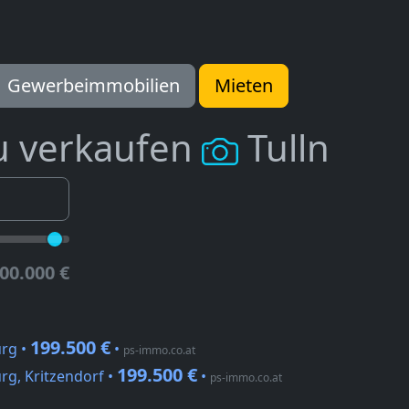
Gewerbeimmobilien
Mieten
u verkaufen
Tulln
00.000 €
199.500 €
urg •
•
ps-immo.co.at
199.500 €
rg, Kritzendorf •
•
ps-immo.co.at