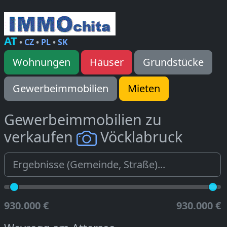
AT
•
CZ
•
PL
•
SK
Wohnungen
Häuser
Grundstücke
Gewerbeimmobilien
Mieten
Gewerbeimmobilien zu
verkaufen
Vöcklabruck
930.000 €
930.000 €