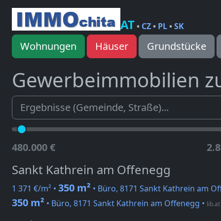
AT
•
CZ
•
PL
•
SK
Wohnungen
Häuser
Grundstücke
Gewerbeimmobilien z
480.000 €
2.8
Sankt Kathrein am Offenegg
350 m²
1 371 €/m² •
• Büro, 8171 Sankt Kathrein am O
350 m²
• Büro, 8171 Sankt Kathrein am Offenegg
•
lib.at