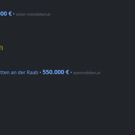
000 €
•
zelzer-immobilien.at
!)
550.000 €
tten an der Raab •
•
epimmobilien.at