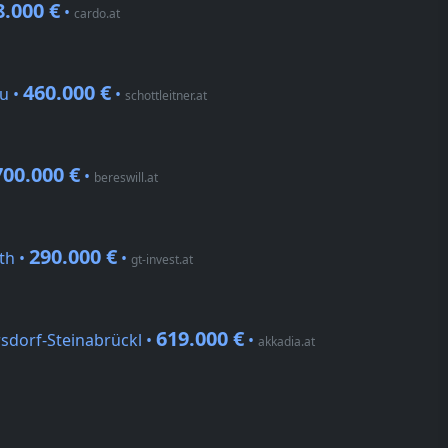
8.000 €
•
cardo.at
460.000 €
u •
•
schottleitner.at
700.000 €
•
bereswill.at
290.000 €
th •
•
gt-invest.at
619.000 €
sdorf-Steinabrückl •
•
akkadia.at