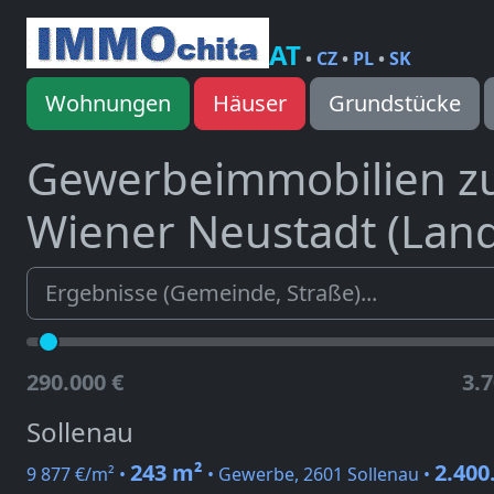
AT
•
CZ
•
PL
•
SK
Wohnungen
Häuser
Grundstücke
Gewerbeimmobilien z
Wiener Neustadt (Land
290.000 €
3.7
Sollenau
243 m²
2.400
9 877 €/m² •
• Gewerbe, 2601 Sollenau •