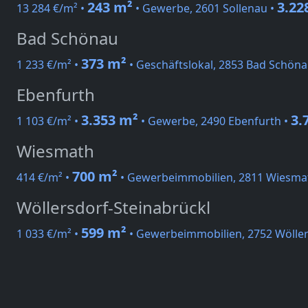
243 m²
3.22
13 284 €/m² •
• Gewerbe, 2601 Sollenau •
Bad Schönau
373 m²
1 233 €/m² •
• Geschäftslokal, 2853 Bad Schöna
Ebenfurth
3.353 m²
3.
1 103 €/m² •
• Gewerbe, 2490 Ebenfurth •
Wiesmath
700 m²
414 €/m² •
• Gewerbeimmobilien, 2811 Wiesma
Wöllersdorf-Steinabrückl
599 m²
1 033 €/m² •
• Gewerbeimmobilien, 2752 Wöller