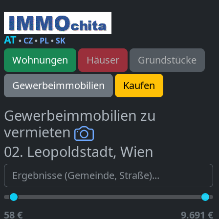
AT
•
CZ
•
PL
•
SK
Wohnungen
Häuser
Grundstücke
Gewerbeimmobilien
Kaufen
Gewerbeimmobilien zu
vermieten
02. Leopoldstadt, Wien
58 €
9.691 €