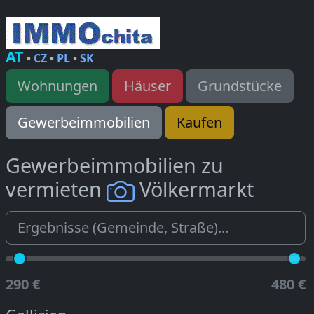
AT
•
CZ
•
PL
•
SK
Wohnungen
Häuser
Grundstücke
Gewerbeimmobilien
Kaufen
Gewerbeimmobilien zu
vermieten
Völkermarkt
290 €
480 €