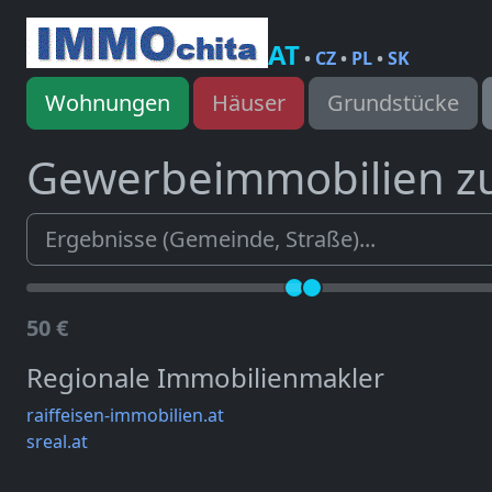
AT
•
CZ
•
PL
•
SK
Wohnungen
Häuser
Grundstücke
Gewerbeimmobilien z
50 €
Regionale Immobilienmakler
raiffeisen-immobilien.at
sreal.at