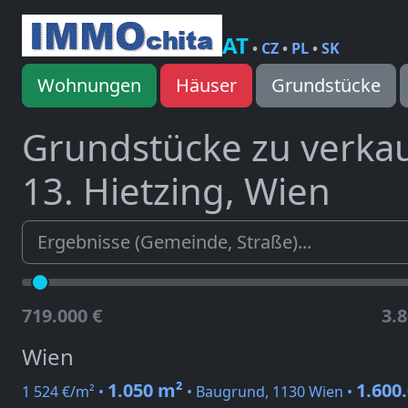
AT
•
CZ
•
PL
•
SK
Wohnungen
Häuser
Grundstücke
Grundstücke zu verka
13. Hietzing, Wien
719.000 €
3.8
Wien
1.050 m²
1.600
1 524 €/m² •
• Baugrund, 1130 Wien •