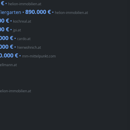
 €
•
helion-immobilien.at
890.000 €
Tiergarten •
•
helion-immobilien.at
00 €
•
kochreal.at
00 €
•
jpi.at
000 €
•
cardo.at
000 €
•
hierwohnich.at
0.000 €
•
mm-mittelpunkt.com
ellmann.at
elion-immobilien.at