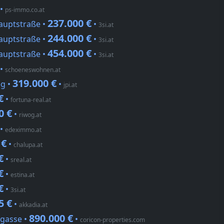
•
ps-immo.co.at
237.000 €
Hauptstraße •
•
3si.at
244.000 €
Hauptstraße •
•
3si.at
454.000 €
Hauptstraße •
•
3si.at
•
schoeneswohnen.at
319.000 €
g •
•
jpi.at
€
•
fortuna-real.at
0 €
•
riwog.at
•
edeximmo.at
 €
•
chalupa.at
€
•
sreal.at
€
•
estina.at
€
•
3si.at
5 €
•
akkadia.at
890.000 €
gasse •
•
coricon-properties.com