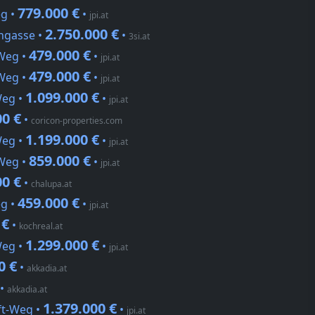
779.000 €
g •
•
jpi.at
2.750.000 €
ngasse •
•
3si.at
479.000 €
-Weg •
•
jpi.at
479.000 €
-Weg •
•
jpi.at
1.099.000 €
Weg •
•
jpi.at
00 €
•
coricon-properties.com
1.199.000 €
Weg •
•
jpi.at
859.000 €
-Weg •
•
jpi.at
00 €
•
chalupa.at
459.000 €
g •
•
jpi.at
 €
•
kochreal.at
1.299.000 €
Weg •
•
jpi.at
0 €
•
akkadia.at
•
akkadia.at
1.379.000 €
ft-Weg •
•
jpi.at