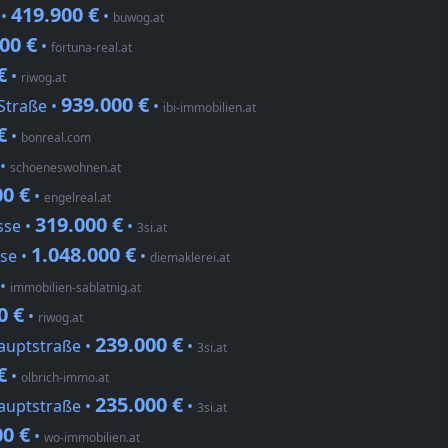
419.900 €
 •
•
buwog.at
00 €
•
fortuna-real.at
€
•
riwog.at
939.000 €
Straße •
•
ibi-immobilien.at
€
•
bonreal.com
•
schoeneswohnen.at
00 €
•
engelreal.at
319.000 €
sse •
•
3si.at
1.048.000 €
se •
•
diemaklerei.at
•
immobilien-sablatnig.at
0 €
•
riwog.at
239.000 €
Hauptstraße •
•
3si.at
€
•
olbrich-immo.at
235.000 €
Hauptstraße •
•
3si.at
00 €
•
wo-immobilien.at