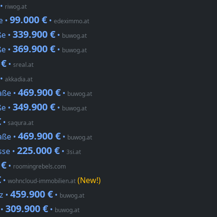
•
riwog.at
99.000 €
e •
•
edeximmo.at
339.900 €
ße •
•
buwog.at
369.900 €
ße •
•
buwog.at
 €
•
sreal.at
•
akkadia.at
469.900 €
aße •
•
buwog.at
349.900 €
ße •
•
buwog.at
€
•
saqura.at
469.900 €
aße •
•
buwog.at
225.000 €
sse •
•
3si.at
 €
•
roomingrebels.com
€
•
(New!)
wohncloud-immobilien.at
459.900 €
z •
•
buwog.at
309.900 €
 •
•
buwog.at