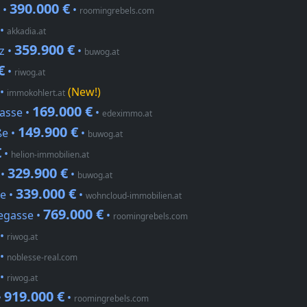
390.000 €
 •
•
roomingrebels.com
•
akkadia.at
359.900 €
z •
•
buwog.at
€
•
riwog.at
•
(New!)
immokohlert.at
169.000 €
asse •
•
edeximmo.at
149.900 €
ße •
•
buwog.at
€
•
helion-immobilien.at
329.900 €
 •
•
buwog.at
339.000 €
e •
•
wohncloud-immobilien.at
769.000 €
egasse •
•
roomingrebels.com
•
riwog.at
•
noblesse-real.com
•
riwog.at
919.000 €
•
•
roomingrebels.com