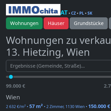
AT
•
CZ
•
PL
•
SK
Wohnungen
Häuser
Grundstücke
Wohnungen zu verka
13. Hietzing, Wien
99.000 €
2.7
Wien
57 m²
150.000 €
2 632 €/m² •
• 2 Zimmer, 1130 Wien •