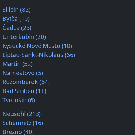
Sillein (82)
Bytča (10)
Čadca (25)
Unterkubin (20)
Kysucké Nové Mesto (10)
Liptau-Sankt-Nikolaus (66)
Martin (52)
Námestovo (5)
Ružomberok (64)
Bad Stuben (11)
Tvrdošín (6)
Neusohl (213)
Schemnitz (16)
Brezno (40)