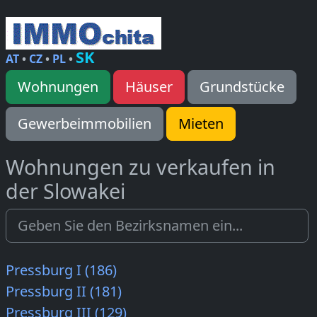
SK
AT
•
CZ
•
PL
•
Wohnungen
Häuser
Grundstücke
Gewerbeimmobilien
Mieten
Wohnungen zu verkaufen in
der Slowakei
Pressburg I (186)
Pressburg II (181)
Pressburg III (129)