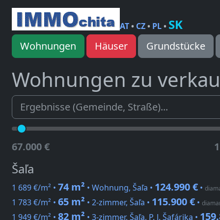
SK
AT
•
CZ
•
PL
•
Wohnungen
Häuser
Grundstücke
Wohnungen zu verka
67.000 €
1
Šaľa
74 m²
124.990 €
1 689 €/m² •
• Wohnung, Šaľa •
•
diama
65 m²
115.900 €
1 783 €/m² •
• 2-zimmer, Šaľa •
•
diaman
82 m²
159.
1 949 €/m² •
• 3-zimmer, Šaľa, P. J. Šafárika •