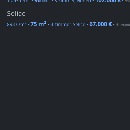
96 m²
102.000 €
1 063 €/m² •
• 3-zimmer, Neded •
•
dob
Selice
75 m²
67.000 €
893 €/m² •
• 3-zimmer, Selice •
•
diamantr