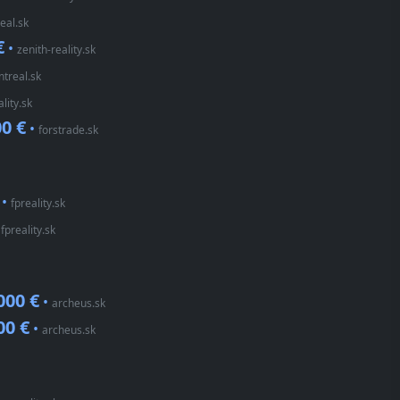
real.sk
€
•
zenith-reality.sk
treal.sk
lity.sk
00 €
•
forstrade.sk
•
fpreality.sk
•
fpreality.sk
000 €
•
archeus.sk
00 €
•
archeus.sk