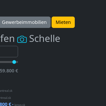
Gewerbeimmobilien
Mieten
ufen
Schelle
59.800 €
ntreal.sk
treal.sk
800 €
•
lenyo.sk