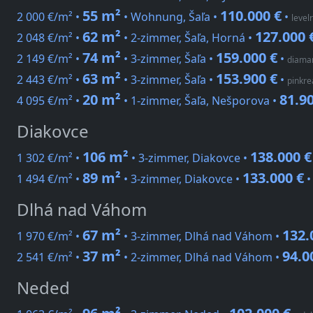
55 m²
110.000 €
2 000 €/m² •
• Wohnung, Šaľa •
•
level
62 m²
127.000 
2 048 €/m² •
• 2-zimmer, Šaľa, Horná •
74 m²
159.000 €
2 149 €/m² •
• 3-zimmer, Šaľa •
•
diaman
63 m²
153.900 €
2 443 €/m² •
• 3-zimmer, Šaľa •
•
pinkrea
20 m²
81.9
4 095 €/m² •
• 1-zimmer, Šaľa, Nešporova •
Diakovce
106 m²
138.000 €
1 302 €/m² •
• 3-zimmer, Diakovce •
89 m²
133.000 €
1 494 €/m² •
• 3-zimmer, Diakovce •
Dlhá nad Váhom
67 m²
132.
1 970 €/m² •
• 3-zimmer, Dlhá nad Váhom •
37 m²
94.0
2 541 €/m² •
• 2-zimmer, Dlhá nad Váhom •
Neded