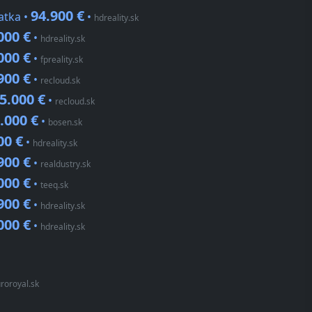
94.900 €
atka •
•
hdreality.sk
000 €
•
hdreality.sk
000 €
•
fpreality.sk
900 €
•
recloud.sk
5.000 €
•
recloud.sk
.000 €
•
bosen.sk
00 €
•
hdreality.sk
900 €
•
realdustry.sk
000 €
•
teeq.sk
900 €
•
hdreality.sk
000 €
•
hdreality.sk
roroyal.sk