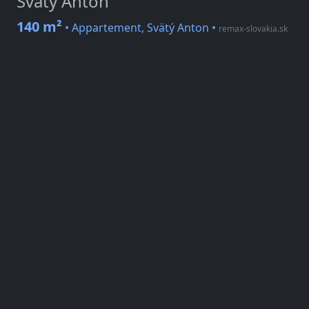
Svätý Anton
140 m²
• Appartement, Svätý Anton
•
remax-slovakia.sk