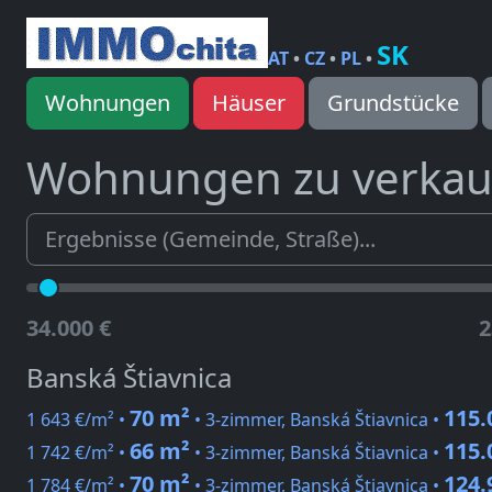
SK
AT
•
CZ
•
PL
•
Wohnungen
Häuser
Grundstücke
Wohnungen zu verka
34.000 €
2
Banská Štiavnica
70 m²
115.
1 643 €/m² •
• 3-zimmer, Banská Štiavnica •
66 m²
115.
1 742 €/m² •
• 3-zimmer, Banská Štiavnica •
70 m²
124.
1 784 €/m² •
• 3-zimmer, Banská Štiavnica •