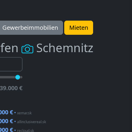
Gewerbeimmobilien
Mieten
ufen
Schemnitz
39.000 €
000 €
•
xemar.sk
000 €
•
allinclusivereal.sk
900 €
•
recloud.sk