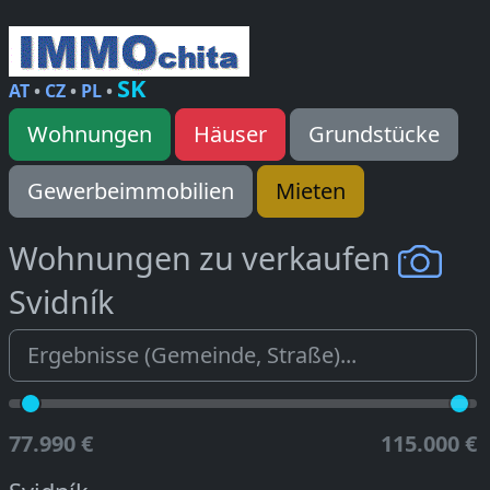
SK
AT
•
CZ
•
PL
•
Wohnungen
Häuser
Grundstücke
Gewerbeimmobilien
Mieten
Wohnungen zu verkaufen
Svidník
77.990 €
115.000 €