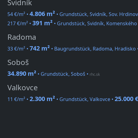
Svidník
4.806 m²
54 €/m² •
• Grundstück, Svidník, Sov. Hrdinov
391 m²
217 €/m² •
• Grundstück, Svidník, Komenského
Radoma
742 m²
33 €/m² •
• Baugrundstück, Radoma, Hradisko 
Soboš
34.890 m²
• Grundstück, Soboš
•
rhc.sk
Valkovce
2.300 m²
25.000 
11 €/m² •
• Grundstück, Valkovce •