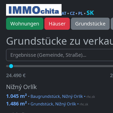
SK
AT
•
CZ
•
PL
•
Wohnungen
Häuser
Grundstücke
Grundstücke zu verka
24.490 €
2
Nižný Orlík
1.045 m²
• Baugrundstück, Nižný Orlík
•
rhc.sk
1.486 m²
• Grundstück, Nižný Orlík
•
rhc.sk