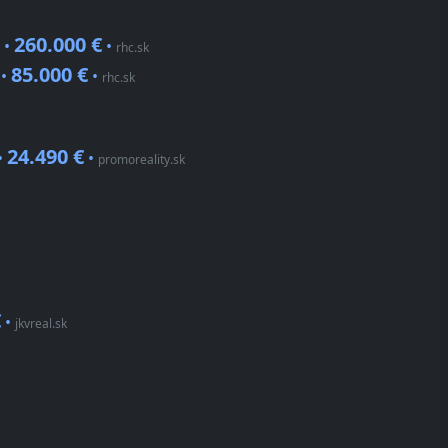
260.000 €
 •
•
rhc.sk
85.000 €
 •
•
rhc.sk
24.490 €
•
•
promoreality.sk
€
•
jkvreal.sk