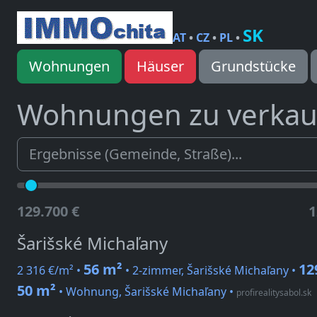
SK
AT
•
CZ
•
PL
•
Wohnungen
Häuser
Grundstücke
Wohnungen zu verka
129.700 €
1
Šarišské Michaľany
56 m²
12
2 316 €/m² •
• 2-zimmer, Šarišské Michaľany •
50 m²
• Wohnung, Šarišské Michaľany
•
profirealitysabol.sk