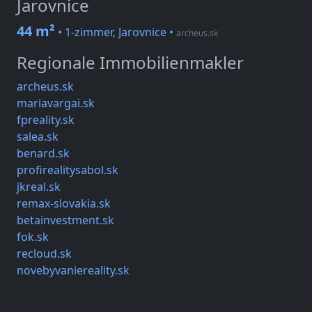
Jarovnice
44 m²
• 1-zimmer, Jarovnice
•
archeus.sk
Regionale Immobilienmakler
archeus.sk
mariavargai.sk
fpreality.sk
salea.sk
benard.sk
profirealitysabol.sk
jkreal.sk
remax-slovakia.sk
betainvestment.sk
fok.sk
recloud.sk
novebyvaniereality.sk