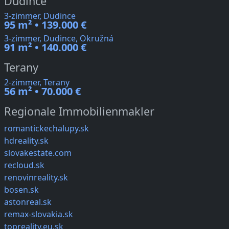
Dudince
3-zimmer, Dudince
95 m² • 139.000 €
3-zimmer, Dudince, Okružná
91 m² • 140.000 €
Terany
2-zimmer, Terany
56 m² • 70.000 €
Regionale Immobilienmakler
romantickechalupy.sk
hdreality.sk
slovakestate.com
recloud.sk
renovinreality.sk
bosen.sk
astonreal.sk
remax-slovakia.sk
topreality.eu.sk