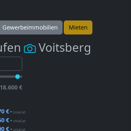
Gewerbeimmobilien
Mieten
ufen
Voitsberg
18.600 €
70 €
•
sreal.at
50 €
•
sreal.at
00 €
•
sreal.at