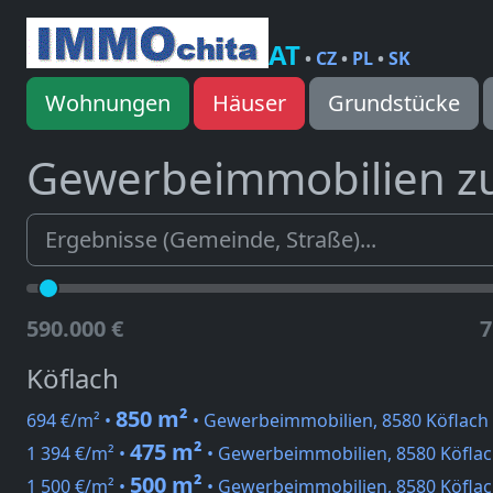
AT
•
CZ
•
PL
•
SK
Wohnungen
Häuser
Grundstücke
Gewerbeimmobilien z
590.000 €
7
Köflach
850 m²
694 €/m² •
• Gewerbeimmobilien, 8580 Köflach
475 m²
1 394 €/m² •
• Gewerbeimmobilien, 8580 Köflac
500 m²
1 500 €/m² •
• Gewerbeimmobilien, 8580 Köflac