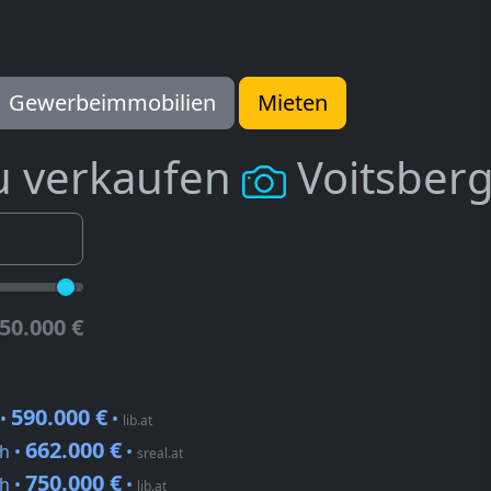
Gewerbeimmobilien
Mieten
u verkaufen
Voitsber
50.000 €
590.000 €
 •
•
lib.at
662.000 €
h •
•
sreal.at
750.000 €
h •
•
lib.at