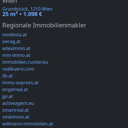
Wien
Grundstück, 1210 Wien
25 m² • 1.098 €
Regionale Immobilienmakler
modesta.at
oerag.at
edeximmo.at
mm-immo.at
immobilien.rustler.eu
realbuero.com
lib.at
immo-express.at
engelreal.at
jpi.at
activeagent.eu
smartreal.at
smkimmo.at
willmann-immobilien.at