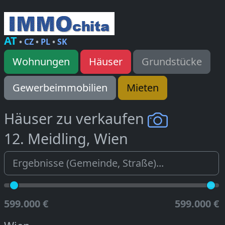
AT
•
CZ
•
PL
•
SK
Wohnungen
Häuser
Grundstücke
Gewerbeimmobilien
Mieten
Häuser zu verkaufen
12. Meidling, Wien
599.000 €
599.000 €