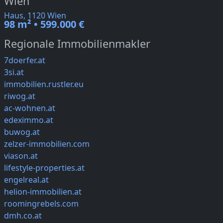
Wien
Haus, 1120 Wien
98 m² • 599.000 €
Regionale Immobilienmakler
7doerfer.at
3si.at
immobilien.rustler.eu
riwog.at
ac-wohnen.at
edeximmo.at
buwog.at
zelzer-immobilien.com
viason.at
lifestyle-properties.at
engelreal.at
helion-immobilien.at
roomingrebels.com
dmh.co.at