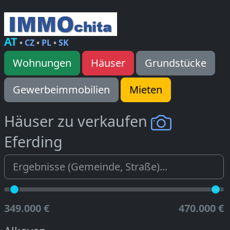
AT
•
CZ
•
PL
•
SK
Wohnungen
Häuser
Grundstücke
Gewerbeimmobilien
Mieten
Häuser zu verkaufen
Eferding
349.000 €
470.000 €