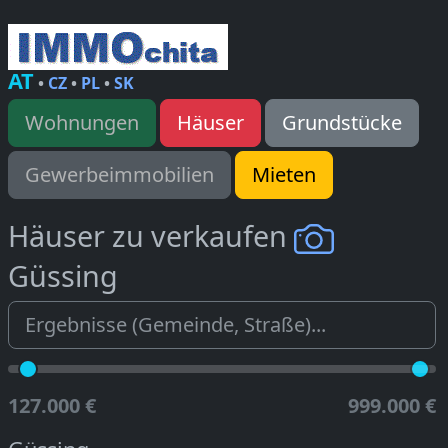
AT
•
CZ
•
PL
•
SK
Wohnungen
Häuser
Grundstücke
Gewerbeimmobilien
Mieten
Häuser zu verkaufen
Güssing
127.000 €
999.000 €