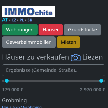
AT
•
CZ
•
PL
•
SK
Wohnungen
Häuser
Grundstücke
Gewerbeimmobilien
Mieten
Häuser zu verkaufen
Liezen
179.000 €
2.970.000 €
Gröbming
Haus, 8962 Gröbming