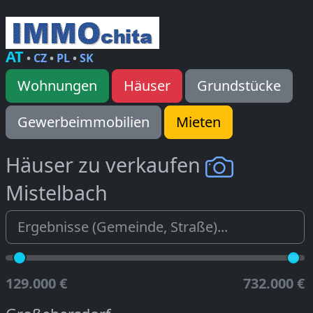
AT
•
CZ
•
PL
•
SK
Wohnungen
Häuser
Grundstücke
Gewerbeimmobilien
Mieten
Häuser zu verkaufen
Mistelbach
129.000 €
732.000 €