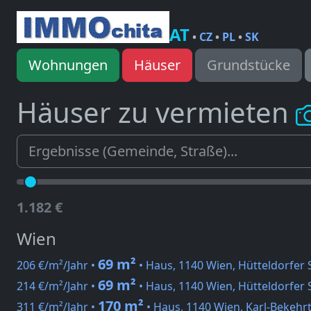
AT
•
CZ
•
PL
•
SK
Wohnungen
Häuser
Grundstücke
Häuser zu vermieten
1.182 €
Wien
69 m²
206 €/m²/Jahr •
• Haus, 1140 Wien, Hütteldorfer 
69 m²
214 €/m²/Jahr •
• Haus, 1140 Wien, Hütteldorfer 
170 m²
311 €/m²/Jahr •
• Haus, 1140 Wien, Karl-Bekehr