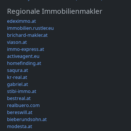
Regionale Immobilienmakler
edeximmo.at
immobilien.rustler.eu
brichard-makler.at
viason.at
immo-express.at
activeagent.eu
homefinding.at
saqura.at
kr-real.at
gabriel.at
stibi-immo.at
bestreal.at
realbuero.com
bereswill.at
bieberundsohn.at
modesta.at