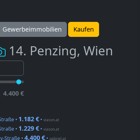
Gewerbeimmobilien
Kaufen
14. Penzing, Wien
4.400 €
1.182 €
Straße •
•
viason.at
1.229 €
Straße •
•
viason.at
4.400 €
ty-Straße •
•
gabriel.at