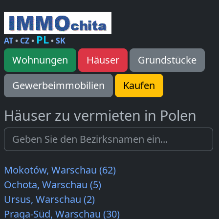
PL
AT
•
CZ
•
•
SK
Wohnungen
Häuser
Grundstücke
Gewerbeimmobilien
Kaufen
Häuser zu vermieten in Polen
Mokotów, Warschau (62)
Ochota, Warschau (5)
Ursus, Warschau (2)
Praga-Süd, Warschau (30)