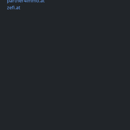
partner4immo.at
zefi.at