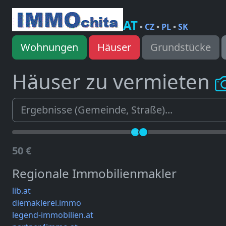
AT
•
CZ
•
PL
•
SK
Wohnungen
Häuser
Grundstücke
Häuser zu vermieten
50 €
Regionale Immobilienmakler
lib.at
diemaklerei.immo
legend-immobilien.at