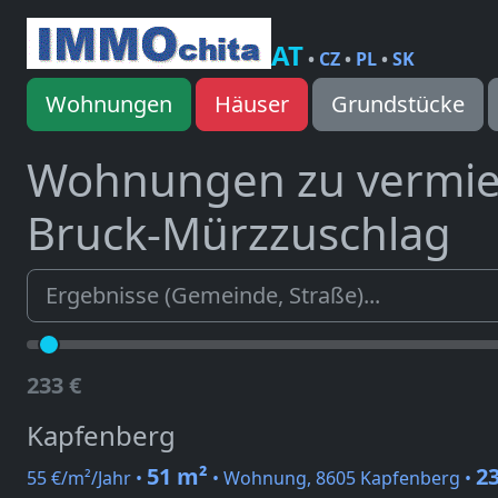
AT
•
CZ
•
PL
•
SK
Wohnungen
Häuser
Grundstücke
Wohnungen zu vermi
Bruck-Mürzzuschlag
233 €
Kapfenberg
51 m²
23
55 €/m²/Jahr •
• Wohnung, 8605 Kapfenberg •