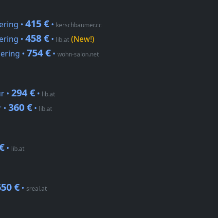
415 €
ering •
•
kerschbaumer.cc
458 €
ering •
•
(New!)
lib.at
754 €
ering •
•
wohn-salon.net
294 €
r •
•
lib.at
360 €
r •
•
lib.at
€
•
lib.at
650 €
•
sreal.at