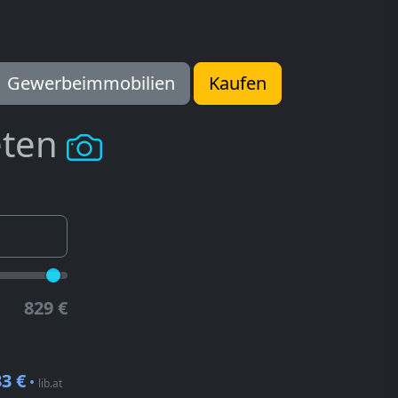
Gewerbeimmobilien
Kaufen
eten
829 €
3 €
•
lib.at