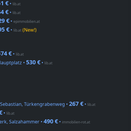
1 €
•
lib.at
4 €
•
lib.at
29 €
•
epimmobilien.at
95 €
•
(New!)
lib.at
574 €
•
lib.at
530 €
auptplatz •
•
lib.at
267 €
 Sebastian, Türkengrabenweg •
•
lib.at
€
•
lib.at
490 €
erk, Salzahammer •
•
immobilien-rot.at