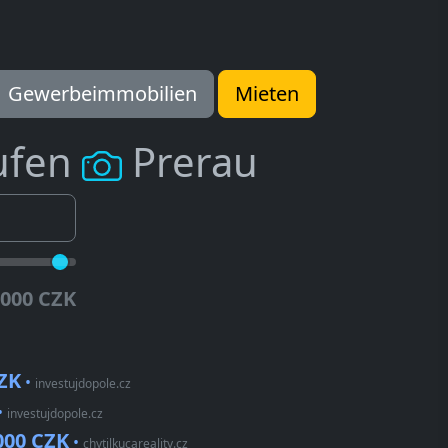
Gewerbeimmobilien
Mieten
ufen
Prerau
.000 CZK
CZK
•
investujdopole.cz
•
investujdopole.cz
000 CZK
•
chytilkucareality.cz