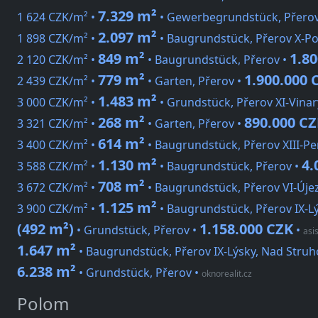
7.329 m²
1 624 CZK/m² •
• Gewerbegrundstück, Přero
2.097 m²
1 898 CZK/m² •
• Baugrundstück, Přerov X-Po
849 m²
1.8
2 120 CZK/m² •
• Baugrundstück, Přerov •
779 m²
1.900.000 
2 439 CZK/m² •
• Garten, Přerov •
1.483 m²
3 000 CZK/m² •
• Grundstück, Přerov XI-Vinar
268 m²
890.000 C
3 321 CZK/m² •
• Garten, Přerov •
614 m²
3 400 CZK/m² •
• Baugrundstück, Přerov XIII-Pe
1.130 m²
4.
3 588 CZK/m² •
• Baugrundstück, Přerov •
708 m²
3 672 CZK/m² •
• Baugrundstück, Přerov VI-Úje
1.125 m²
3 900 CZK/m² •
• Baugrundstück, Přerov IX-L
(492 m²)
1.158.000 CZK
• Grundstück, Přerov •
•
asis
1.647 m²
• Baugrundstück, Přerov IX-Lýsky, Nad Stru
6.238 m²
• Grundstück, Přerov
•
oknorealit.cz
Polom