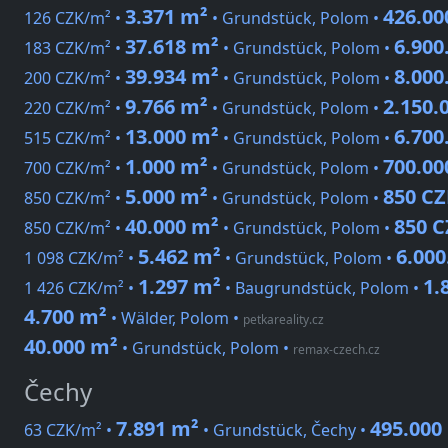
3.371 m²
426.00
126 CZK/m² •
• Grundstück, Polom •
37.618 m²
6.900
183 CZK/m² •
• Grundstück, Polom •
39.934 m²
8.000
200 CZK/m² •
• Grundstück, Polom •
9.766 m²
2.150.
220 CZK/m² •
• Grundstück, Polom •
13.000 m²
6.700
515 CZK/m² •
• Grundstück, Polom •
1.000 m²
700.00
700 CZK/m² •
• Grundstück, Polom •
5.000 m²
850 C
850 CZK/m² •
• Grundstück, Polom •
40.000 m²
850 
850 CZK/m² •
• Grundstück, Polom •
5.462 m²
6.000
1 098 CZK/m² •
• Grundstück, Polom •
1.297 m²
1.
1 426 CZK/m² •
• Baugrundstück, Polom •
4.700 m²
• Wälder, Polom
•
petkareality.cz
40.000 m²
• Grundstück, Polom
•
remax-czech.cz
Čechy
7.891 m²
495.000
63 CZK/m² •
• Grundstück, Čechy •