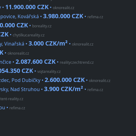
11.900.000 CZK
v •
•
oknorealit.cz
3.980.000 CZK
povice, Kovářská •
•
refima.cz
00.000 CZK
•
boreality.cz
CZK
•
chytilkucareality.cz
3.000 CZK/m²
y, Vinařská •
•
oknorealit.cz
ZK
•
oknorealit.cz
2.087.600 CZK
nčice •
•
realityczechtrend.cz
054.350 CZK
•
vojtareality.cz
2.600.000 CZK
zdec, Pod Dubičky •
•
oknorealit.cz
3.900 CZK/m²
ýsky, Nad Struhou •
•
refima.cz
tent-reality.cz
hou
•
refima.cz