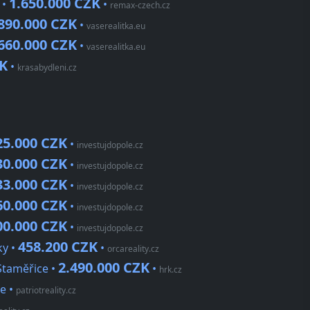
1.650.000 CZK
 •
•
remax-czech.cz
890.000 CZK
•
vaserealitka.eu
660.000 CZK
•
vaserealitka.eu
ZK
•
krasabydleni.cz
25.000 CZK
•
investujdopole.cz
30.000 CZK
•
investujdopole.cz
33.000 CZK
•
investujdopole.cz
60.000 CZK
•
investujdopole.cz
00.000 CZK
•
investujdopole.cz
458.200 CZK
ky •
•
orcareality.cz
2.490.000 CZK
Staměřice •
•
hrk.cz
ce
•
patriotreality.cz