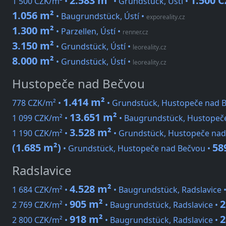
2.583 m²
1.500 
1 500 CZK/m² •
• Grundstück, Ústí •
1.056 m²
• Baugrundstück, Ústí
•
exporeality.cz
1.300 m²
• Parzellen, Ústí
•
renner.cz
3.150 m²
• Grundstück, Ústí
•
leoreality.cz
8.000 m²
• Grundstück, Ústí
•
leoreality.cz
Hustopeče nad Bečvou
1.414 m²
778 CZK/m² •
• Grundstück, Hustopeče nad B
13.651 m²
1 099 CZK/m² •
• Baugrundstück, Hustopeč
3.528 m²
1 190 CZK/m² •
• Grundstück, Hustopeče nad
(1.685 m²)
58
• Grundstück, Hustopeče nad Bečvou •
Radslavice
4.528 m²
1 684 CZK/m² •
• Baugrundstück, Radslavice 
905 m²
2
2 769 CZK/m² •
• Baugrundstück, Radslavice •
918 m²
2
2 800 CZK/m² •
• Baugrundstück, Radslavice •