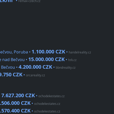
CZK/m²
•
remax-czech.cz
1.100.000 CZK
ečvou, Poruba •
•
handelreality.cz
15.000.000 CZK
e nad Bečvou •
•
hrk.cz
4.200.000 CZK
 Bečvou •
•
bbndreality.cz
9.750 CZK
•
orcareality.cz
7.627.200 CZK
•
•
ochodekestates.cz
.506.000 CZK
•
ochodekestates.cz
.570.400 CZK
•
ochodekestates.cz