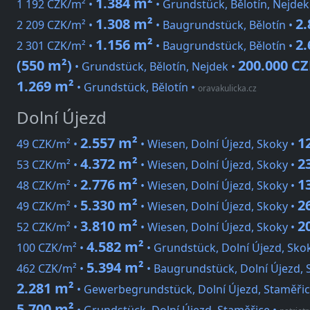
1.384 m²
1 192 CZK/m² •
• Grundstück, Bělotín, Nejdek
1.308 m²
2.
2 209 CZK/m² •
• Baugrundstück, Bělotín •
1.156 m²
2.
2 301 CZK/m² •
• Baugrundstück, Bělotín •
(550 m²)
200.000 C
• Grundstück, Bělotín, Nejdek •
1.269 m²
• Grundstück, Bělotín
•
oravakulicka.cz
Dolní Újezd
2.557 m²
1
49 CZK/m² •
• Wiesen, Dolní Újezd, Skoky •
4.372 m²
2
53 CZK/m² •
• Wiesen, Dolní Újezd, Skoky •
2.776 m²
1
48 CZK/m² •
• Wiesen, Dolní Újezd, Skoky •
5.330 m²
2
49 CZK/m² •
• Wiesen, Dolní Újezd, Skoky •
3.810 m²
2
52 CZK/m² •
• Wiesen, Dolní Újezd, Skoky •
4.582 m²
100 CZK/m² •
• Grundstück, Dolní Újezd, Sko
5.394 m²
462 CZK/m² •
• Baugrundstück, Dolní Újezd, 
2.281 m²
• Gewerbegrundstück, Dolní Újezd, Staměři
5.700 m²