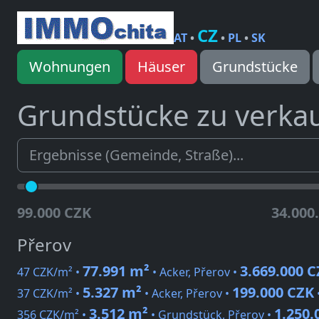
CZ
AT
•
•
PL
•
SK
Wohnungen
Häuser
Grundstücke
Grundstücke zu verka
99.000 CZK
34.000
Přerov
77.991 m²
3.669.000 
47 CZK/m² •
• Acker, Přerov •
5.327 m²
199.000 CZK
37 CZK/m² •
• Acker, Přerov •
3.512 m²
1.250.
356 CZK/m² •
• Grundstück, Přerov •