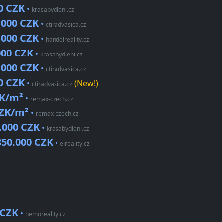
0 CZK
•
krasabydleni.cz
.000 CZK
•
ctiradvasica.cz
.000 CZK
•
handelreality.cz
000 CZK
•
krasabydleni.cz
.000 CZK
•
ctiradvasica.cz
0 CZK
•
(New!)
ctiradvasica.cz
ZK/m²
•
remax-czech.cz
CZK/m²
•
remax-czech.cz
.000 CZK
•
krasabydleni.cz
850.000 CZK
•
elreality.cz
 CZK
•
nemoreality.cz