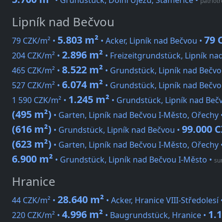
• Grundstück, Dolní Újezd, Staměřice
•
patriotr
Lipník nad Bečvou
5.803 m²
79 
79 CZK/m² •
• Acker, Lipník nad Bečvou •
2.896 m²
204 CZK/m² •
• Freizeitgrundstück, Lipník na
8.522 m²
465 CZK/m² •
• Grundstück, Lipník nad Bečvo
6.074 m²
527 CZK/m² •
• Grundstück, Lipník nad Bečvo
1.245 m²
1 590 CZK/m² •
• Grundstück, Lipník nad Beč
(495 m²)
• Garten, Lipník nad Bečvou I-Město, Ořechy 
(616 m²)
99.000 
• Grundstück, Lipník nad Bečvou •
(623 m²)
• Garten, Lipník nad Bečvou I-Město, Ořechy 
6.900 m²
• Grundstück, Lipník nad Bečvou I-Město
•
sun
Hranice
28.640 m²
44 CZK/m² •
• Acker, Hranice VIII-Středolesí 
4.996 m²
1.
220 CZK/m² •
• Baugrundstück, Hranice •