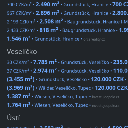
2.490 m²
700 
700 CZK/m² •
• Grundstück, Hranice •
2.896 m²
2.800
967 CZK/m² •
• Grundstück, Hranice •
2.508 m²
2 193 CZK/m² •
• Baugrundstück, Hranice I-
818 m²
1.9
2 433 CZK/m² •
• Baugrundstück, Hranice •
1.546 m²
• Grundstück, Hranice
•
orcareality.cz
Veselíčko
7.785 m²
235.
30 CZK/m² •
• Grundstück, Veselíčko •
2.974 m²
110.
37 CZK/m² •
• Grundstück, Veselíčko •
(3.455 m²)
120.000 CZK
• Grundstück, Veselíčko •
•
(3.969 m²)
120.000 CZK
• Wälder, Veselíčko, Tupec •
1.387 m²
• Wiesen, Veselíčko, Tupec
•
investujdopole.cz
1.764 m²
• Wiesen, Veselíčko, Tupec
•
investujdopole.cz
Ústí