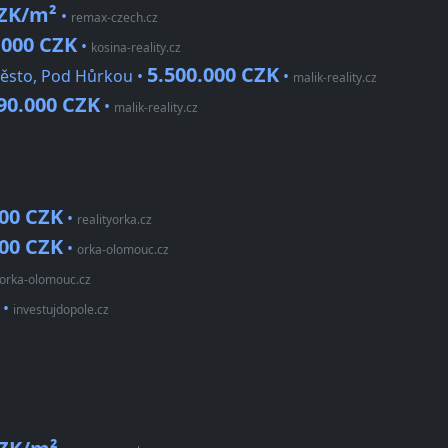
CZK/m²
•
remax-czech.cz
.000 CZK
•
kosina-reality.cz
5.500.000 CZK
Město, Pod Hůrkou •
•
malik-reality.cz
90.000 CZK
•
malik-reality.cz
000 CZK
•
realityorka.cz
000 CZK
•
orka-olomouc.cz
orka-olomouc.cz
•
investujdopole.cz