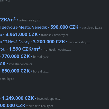
eality.cz
CZK/m²
•
artossreality.cz
590.000 CZK
d Bečvou I-Město, Venedik •
•
pacakreality.cz
3.961.000 CZK
u •
•
frantisek-novotny.cz
3.200.000 CZK
u III-Nové Dvory •
•
handelreality.cz
1.590 CZK/m²
vou •
•
frantisek-novotny.cz
770.000 CZK
•
•
boreality.cz
CZK
•
investujdopole.cz
850.000 CZK
•
•
boreality.cz
-reality.cz
1.249.000 CZK
•
•
investujdopole.cz
100.000 CZK
•
swisslife-reality.cz