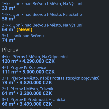
1+kk, Lipník nad Bečvou I-Město, Na Výsluní
33 m²
1+kk, Lipník nad Bečvou I-Město, Palackého
56 m²
2+kk, Lipník nad Bečvou I-Město, Na Výsluní
63 m²
(New!)
3+1, Lipník nad Bečvou
74 m²
Přerov
4+kk, Přerov I-Město, Na Odpoledni
120 m² • 4.290.000 CZK
4+1, Přerov IV-Kozlovice
111 m² • 5.000.000 CZK
3+1, Přerov I-Město, nábř. Protifašistických bojovníků
73 m² • 3.820.000 CZK
2+1, Přerov I-Město, Trávník
61 m² • 3.200.000 CZK
3+1, Přerov II-Předmostí, Hranická
66 m² • 3.499.000 CZK