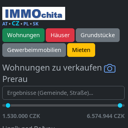
CZ
AT
•
•
PL
•
SK
Wohnungen
Häuser
Grundstücke
Gewerbeimmobilien
Mieten
Wohnungen zu verkaufen
Prerau
1.530.000 CZK
6.574.944 CZK