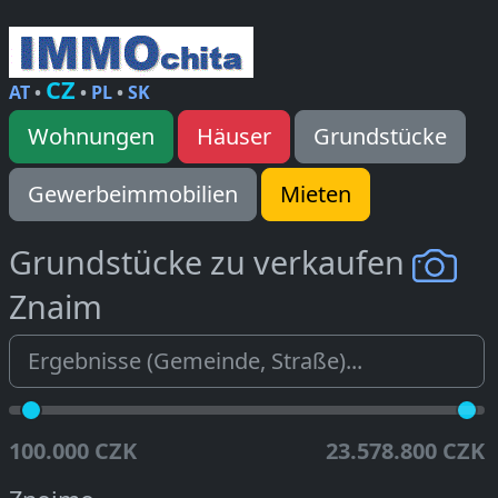
CZ
AT
•
•
PL
•
SK
Wohnungen
Häuser
Grundstücke
Gewerbeimmobilien
Mieten
Grundstücke zu verkaufen
Znaim
100.000 CZK
23.578.800 CZK