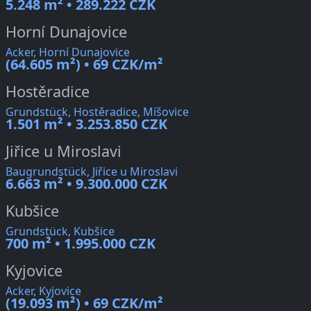
5.248 m² • 289.222 CZK
Horní Dunajovice
Acker, Horní Dunajovice
(64.605 m²) • 69 CZK/m²
Hostěradice
Grundstück, Hostěradice, Míšovice
1.501 m² • 3.253.850 CZK
Jiřice u Miroslavi
Baugrundstück, Jiřice u Miroslavi
6.663 m² • 9.300.000 CZK
Kubšice
Grundstück, Kubšice
700 m² • 1.995.000 CZK
Kyjovice
Acker, Kyjovice
(19.093 m²) • 69 CZK/m²