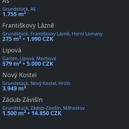
Aš
Grundstück, Aš
1.755 m²
Františkovy Lázně
Grundstück, Františkovy Lázně, Horní Lomany
275 m² • 1.990 CZK
Lipová
Garten, Lipová, Mechová
579 m² • 5.000 CZK
Nový Kostel
Grundstück, Nový Kostel, Hrzín
3.949 m²
Zádub-Závišín
Grundstück, Zádub-Závišín, Milhostov
1.500 m² • 14.850 CZK