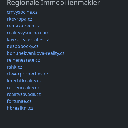
Regionale Immobilienmakler
cmvysocina.cz
rkevropa.cz
remax-czech.cz
realityvysocina.com
kavkarealestates.cz
bezpobocky.cz
bohunekvankova-reality.cz
reinenestate.cz
rshk.cz
cleverproperties.cz
knechtlreality.cz
reinenreality.cz
realityzavadil.cz
fortunae.cz
hbrealitni.cz