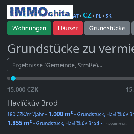
CZ
AT
•
•
PL
•
SK
Wohnungen
Häuser
Grundstücke
Grundstücke zu vermi
15.000 CZK
15
Havlíčkův Brod
1.000 m²
180 CZK/m²/Jahr •
• Grundstück, Havlíčkův B
1.855 m²
• Grundstück, Havlíčkův Brod
•
cmvysocina.cz