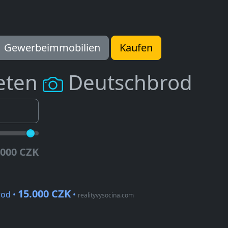
Gewerbeimmobilien
Kaufen
eten
Deutschbrod
.000 CZK
15.000 CZK
rod •
•
realityvysocina.com