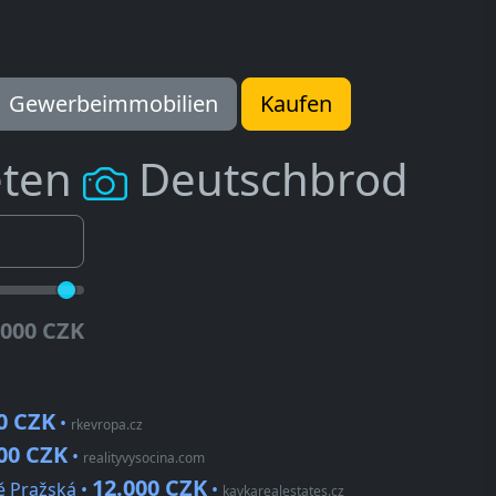
Gewerbeimmobilien
Kaufen
eten
Deutschbrod
.000 CZK
0 CZK
•
rkevropa.cz
00 CZK
•
realityvysocina.com
12.000 CZK
tě Pražská •
•
kavkarealestates.cz