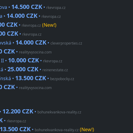
14.500 CZK
ova •
•
rkevropa.cz
14.000 CZK
a •
•
rkevropa.cz
00 CZK
•
(New!)
rkevropa.cz
00 CZK
•
rkevropa.cz
14.000 CZK
ovská •
•
cleverproperties.cz
0 CZK
•
realityvysocina.com
10.000 CZK
II •
•
rkevropa.cz
25.000 CZK
ká •
•
reinenestate.cz
13.500 CZK
ínská •
•
bezpobocky.cz
0 CZK
•
realityvysocina.com
12.200 CZK
 •
•
bohunekvankova-reality.cz
K
•
rkevropa.cz
13.500 CZK
•
(New!)
bohunekvankova-reality.cz