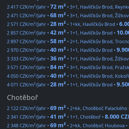
72 m²
2 417 CZK/m²/Jahr •
• 3+1, Havlíčkův Brod, Reynk
68 m²
2 471 CZK/m²/Jahr •
• 3+1, Havlíčkův Brod, Žižkov
28 m²
6.0
2 571 CZK/m²/Jahr •
• 1+kk, Havlíčkův Brod •
42 m²
10.0
2 857 CZK/m²/Jahr •
• 1+1, Havlíčkův Brod •
58 m²
2 897 CZK/m²/Jahr •
• 2+1, Havlíčkův Brod, Trocn
40 m²
9.90
2 970 CZK/m²/Jahr •
• 1+1, Havlíčkův Brod •
36 m²
3 333 CZK/m²/Jahr •
• 1+1, Havlíčkův Brod, Žižkov 
84 m²
3 571 CZK/m²/Jahr •
• 3+1, Havlíčkův Brod, Pražs
40 m²
4 050 CZK/m²/Jahr •
• 1+1, Havlíčkův Brod, Kokoř
28 m²
9.50
4 071 CZK/m²/Jahr •
• 1+1, Havlíčkův Brod •
Chotěboř
69 m²
2 122 CZK/m²/Jahr •
• 2+kk, Chotěboř, Palackého
41 m²
8.000 CZ
2 341 CZK/m²/Jahr •
• 1+1, Chotěboř •
69 m²
2 348 CZK/m²/Jahr •
• 2+kk, Chotěboř, Houbova •