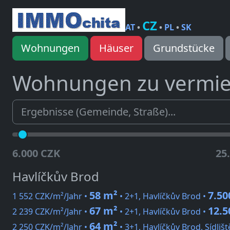
CZ
AT
•
•
PL
•
SK
Wohnungen
Häuser
Grundstücke
Wohnungen zu vermi
6.000 CZK
25
Havlíčkův Brod
58 m²
7.50
1 552 CZK/m²/Jahr •
• 2+1, Havlíčkův Brod •
67 m²
12.5
2 239 CZK/m²/Jahr •
• 2+1, Havlíčkův Brod •
64 m²
2 250 CZK/m²/Jahr •
• 3+1, Havlíčkův Brod, Sídliš