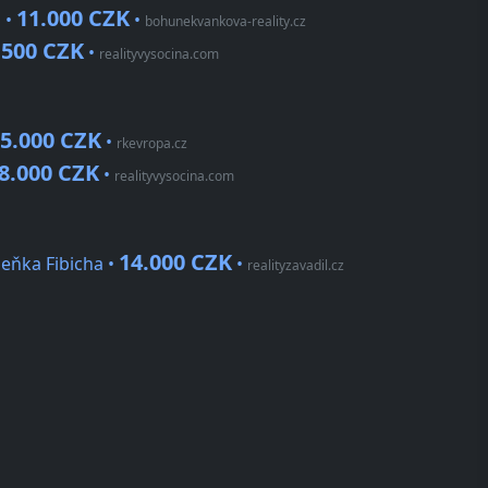
11.000 CZK
 •
•
bohunekvankova-reality.cz
.500 CZK
•
realityvysocina.com
5.000 CZK
•
rkevropa.cz
8.000 CZK
•
realityvysocina.com
14.000 CZK
eňka Fibicha •
•
realityzavadil.cz