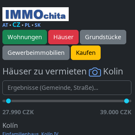
CZ
AT
•
•
PL
•
SK
Wohnungen
Häuser
Grundstücke
Gewerbeimmobilien
Kaufen
Häuser zu vermieten
Kolin
27.990 CZK
39.000 CZK
Kolín
Einfamilienhaus, Kolín IV