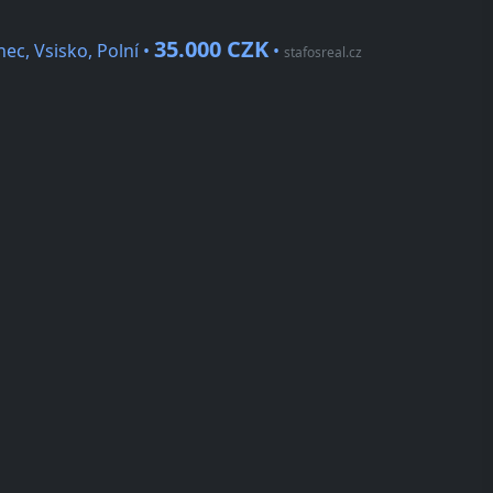
35.000 CZK
ec, Vsisko, Polní •
•
stafosreal.cz