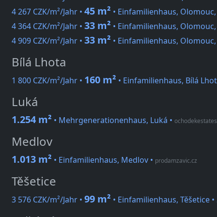
45 m²
4 267 CZK/m²/Jahr •
• Einfamilienhaus, Olomouc, 
33 m²
4 364 CZK/m²/Jahr •
• Einfamilienhaus, Olomouc,
33 m²
4 909 CZK/m²/Jahr •
• Einfamilienhaus, Olomouc, 
Bílá Lhota
160 m²
1 800 CZK/m²/Jahr •
• Einfamilienhaus, Bílá Lho
Luká
1.254 m²
• Mehrgenerationenhaus, Luká
•
ochodekestates
Medlov
1.013 m²
• Einfamilienhaus, Medlov
•
prodamzavic.cz
Těšetice
99 m²
3 576 CZK/m²/Jahr •
• Einfamilienhaus, Těšetice •