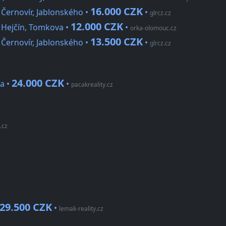
16.000 CZK
Černovír, Jablonského •
•
glrcz.cz
12.000 CZK
 Hejčín, Tomkova •
•
orka-olomouc.cz
13.500 CZK
Černovír, Jablonského •
•
glrcz.cz
24.000 CZK
ta •
•
pacakreality.cz
.cz
29.500 CZK
•
lemak-reality.cz