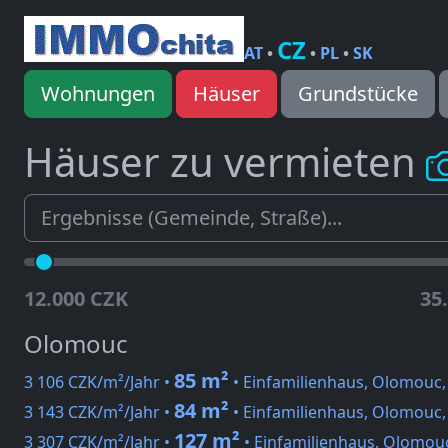
CZ
AT
•
•
PL
•
SK
Wohnungen
Häuser
Grundstücke
Häuser zu vermieten
12.000 CZK
35
Olomouc
85 m²
3 106 CZK/m²/Jahr •
• Einfamilienhaus, Olomouc,
84 m²
3 143 CZK/m²/Jahr •
• Einfamilienhaus, Olomouc, 
127 m²
3 307 CZK/m²/Jahr •
• Einfamilienhaus, Olomou