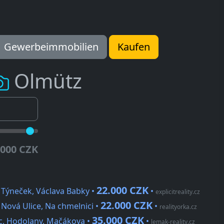
Gewerbeimmobilien
Kaufen
Olmütz
.000 CZK
22.000 CZK
 Týneček, Václava Babky •
•
explicitreality.cz
22.000 CZK
Nová Ulice, Na chmelnici •
•
realityorka.cz
35.000 CZK
c, Hodolany, Mačákova •
•
lemak-reality.cz