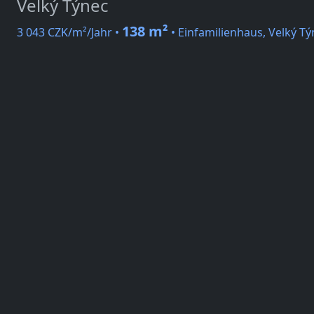
Velký Týnec
138 m²
3 043 CZK/m²/Jahr •
• Einfamilienhaus, Velký Týn