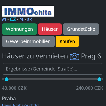
CZ
AT
•
•
PL
•
SK
Wohnungen
Häuser
Grundstücke
Gewerbeimmobilien
Kaufen
Häuser zu vermieten
Prag 6
43.000 CZK
240.000 CZK
Praha
Haus, Praha-Suchdol