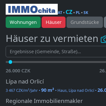
CZ
AT
•
•
PL
•
SK
Wohnungen
Häuser
Grundstücke
Häuser zu vermieten
26.000 CZK
26
Lípa nad Orlicí
90 m²
26.
3 467 CZK/m²/Jahr •
• Haus, Lípa nad Orlicí •
Regionale Immobilienmakler