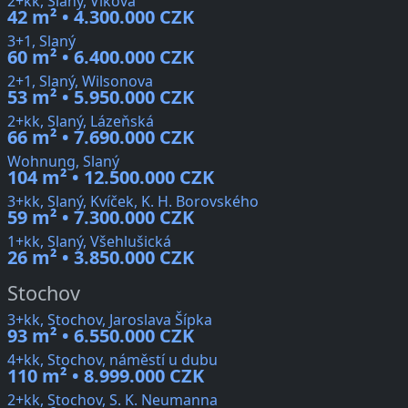
2+kk, Slaný, Vikova
42 m² • 4.300.000 CZK
3+1, Slaný
60 m² • 6.400.000 CZK
2+1, Slaný, Wilsonova
53 m² • 5.950.000 CZK
2+kk, Slaný, Lázeňská
66 m² • 7.690.000 CZK
Wohnung, Slaný
104 m² • 12.500.000 CZK
3+kk, Slaný, Kvíček, K. H. Borovského
59 m² • 7.300.000 CZK
1+kk, Slaný, Všehlušická
26 m² • 3.850.000 CZK
Stochov
3+kk, Stochov, Jaroslava Šípka
93 m² • 6.550.000 CZK
4+kk, Stochov, náměstí u dubu
110 m² • 8.999.000 CZK
2+kk, Stochov, S. K. Neumanna