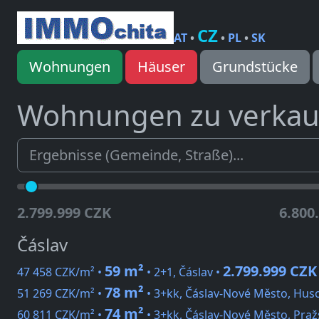
CZ
AT
•
•
PL
•
SK
Wohnungen
Häuser
Grundstücke
Wohnungen zu verka
2.799.999 CZK
6.800
Čáslav
59 m²
2.799.999 CZK
47 458 CZK/m² •
• 2+1, Čáslav •
78 m²
51 269 CZK/m² •
• 3+kk, Čáslav-Nové Město, Hus
74 m²
60 811 CZK/m² •
• 3+kk, Čáslav-Nové Město, Praž