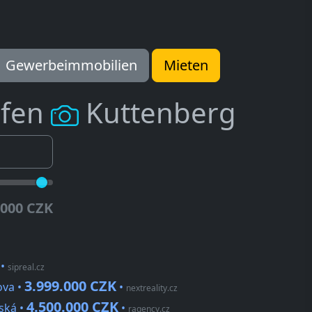
Gewerbeimmobilien
Mieten
ufen
Kuttenberg
.000 CZK
•
sipreal.cz
3.999.000 CZK
ova •
•
nextreality.cz
4.500.000 CZK
ská •
•
ragency.cz