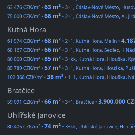
63 m²
63 476 CZK/m² •
• 3+1, Čáslav-Nové Město, Huso
66 m²
75 000 CZK/m² •
• 2+1, Čáslav-Nové Město, Al. Jir
Kutná Hora
68 m²
4.18
61 574 CZK/m² •
• 2+1, Kutná Hora, Malín •
66 m²
68 167 CZK/m² •
• 3+1, Kutná Hora, Sedlec, K Nád
85 m²
80 000 CZK/m² •
• 3+kk, Kutná Hora, Hlouška, Kp
57 m²
85 789 CZK/m² •
• 3+1, Kutná Hora, Hlouška, Puš
38 m²
102 368 CZK/m² •
• 1+1, Kutná Hora, Hlouška, Ná
Bratčice
66 m²
3.900.000 CZ
59 091 CZK/m² •
• 3+1, Bratčice •
Uhlířské Janovice
74 m²
80 405 CZK/m² •
• 3+kk, Uhlířské Janovice, Hrnčíř