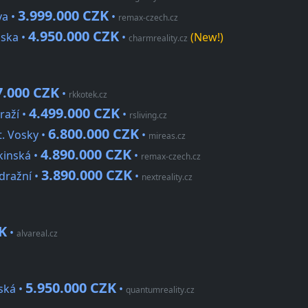
3.999.000 CZK
va •
•
remax-czech.cz
4.950.000 CZK
áska •
•
(New!)
charmreality.cz
7.000 CZK
•
rkkotek.cz
4.499.000 CZK
raží •
•
rsliving.cz
6.800.000 CZK
t. Vosky •
•
mireas.cz
4.890.000 CZK
kinská •
•
remax-czech.cz
3.890.000 CZK
dražní •
•
nextreality.cz
K
•
alvareal.cz
5.950.000 CZK
ská •
•
quantumreality.cz