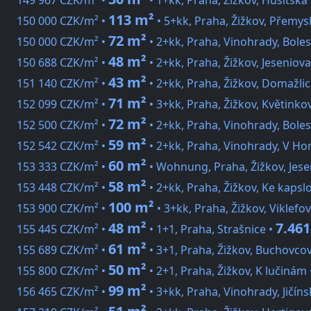
149 967 CZK/m² •
• 1+kk, Praha, Žižkov, Husitská
113 m²
150 000 CZK/m² •
• 5+kk, Praha, Žižkov, Přemys
72 m²
150 000 CZK/m² •
• 2+kk, Praha, Vinohrady, Boles
48 m²
150 688 CZK/m² •
• 2+kk, Praha, Žižkov, Jeseniova
43 m²
151 140 CZK/m² •
• 2+kk, Praha, Žižkov, Domažli
71 m²
152 099 CZK/m² •
• 3+kk, Praha, Žižkov, Květinko
72 m²
152 500 CZK/m² •
• 2+kk, Praha, Vinohrady, Boles
59 m²
152 542 CZK/m² •
• 2+kk, Praha, Vinohrady, V Ho
60 m²
153 333 CZK/m² •
• Wohnung, Praha, Žižkov, Jese
58 m²
153 448 CZK/m² •
• 2+kk, Praha, Žižkov, Ke kapsl
100 m²
153 900 CZK/m² •
• 3+kk, Praha, Žižkov, Viklefo
48 m²
7.461
155 445 CZK/m² •
• 1+1, Praha, Strašnice •
61 m²
155 689 CZK/m² •
• 3+1, Praha, Žižkov, Buchovco
50 m²
155 800 CZK/m² •
• 2+1, Praha, Žižkov, K lučinám
99 m²
156 465 CZK/m² •
• 3+kk, Praha, Vinohrady, Jičíns