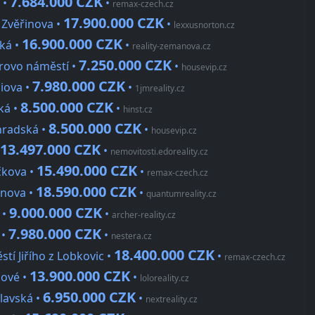
7.684.000 CZK
 •
•
remax-czech.cz
17.900.000 CZK
 Zvěřinova •
•
lexxusnorton.cz
16.900.000 CZK
ská •
•
reality-zemanova.cz
7.250.000 CZK
arovo náměstí •
•
housevip.cz
7.980.000 CZK
niova •
•
1jmreality.cz
8.500.000 CZK
ká •
•
hinst.cz
8.500.000 CZK
hradská •
•
housevip.cz
13.497.000 CZK
•
nemovitosti.edoreality.cz
15.490.000 CZK
čkova •
•
remax-czech.cz
18.590.000 CZK
inova •
•
quantumreality.cz
9.000.000 CZK
 •
•
archer-reality.cz
7.980.000 CZK
 •
•
nestera.cz
18.400.000 CZK
tí Jiřího z Lobkovic •
•
remax-czech.cz
13.900.000 CZK
lové •
•
loloreality.cz
6.950.000 CZK
lavská •
•
nextreality.cz