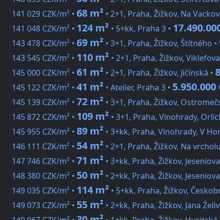
68 m²
141 029 CZK/m² •
• 2+1, Praha, Žižkov, Na Vackov
124 m²
17.490.00
141 048 CZK/m² •
• 5+kk, Praha 3 •
69 m²
143 478 CZK/m² •
• 3+1, Praha, Žižkov, Štítného •
110 m²
143 545 CZK/m² •
• 2+1, Praha, Žižkov, Viklefova
61 m²
145 000 CZK/m² •
• 2+1, Praha, Žižkov, Jičínská •
41 m²
5.950.000
145 122 CZK/m² •
• Atelier, Praha 3 •
72 m²
145 139 CZK/m² •
• 3+1, Praha, Žižkov, Ostromeč
109 m²
145 872 CZK/m² •
• 3+1, Praha, Vinohrady, Orlic
89 m²
145 955 CZK/m² •
• 3+kk, Praha, Vinohrady, V Ho
54 m²
146 111 CZK/m² •
• 2+1, Praha, Žižkov, Na vrchol
71 m²
147 746 CZK/m² •
• 3+kk, Praha, Žižkov, Jeseniova
50 m²
148 380 CZK/m² •
• 2+kk, Praha, Žižkov, Jeseniova
114 m²
149 035 CZK/m² •
• 5+kk, Praha, Žižkov, Česko
55 m²
149 073 CZK/m² •
• 2+kk, Praha, Žižkov, Jana Želi
30 m²