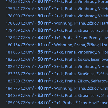
90 m²
174 333 CZK/m² •
• 4+kk, Praha, Vinohrady, Koru
54 m²
175 741 CZK/m² •
• 2+kk, Praha, Vinohrady, Vele
50 m²
178 000 CZK/m² •
• 2+kk, Praha, Vinohrady, Vele
50 m²
178 000 CZK/m² •
• Wohnung, Praha, Žižkov, Har
98 m²
178 469 CZK/m² •
• 3+kk, Praha, Strašnice, Zvěři
38 m²
178 947 CZK/m² •
• 1+1, Praha, Žižkov, Přemyslo
61 m²
180 164 CZK/m² •
• Wohnung, Praha, Žižkov, U st
55 m²
181 636 CZK/m² •
• 2+kk, Praha, Vinohrady, V Ho
50 m²
182 360 CZK/m² •
• 2+kk, Praha, Žižkov, Jeseniova
75 m²
182 667 CZK/m² •
• 3+kk, Praha, Vinohrady, V Ho
60 m²
183 333 CZK/m² •
• 2+kk, Praha, Strašnice, Zvěři
40 m²
183 750 CZK/m² •
• 2+kk, Praha, Žižkov, Seifertov
40 m²
184 775 CZK/m² •
• Wohnung, Praha, Žižkov, Ci
93 m²
184 839 CZK/m² •
• 4+kk, Praha, Strašnice, Zvěři
43 m²
185 093 CZK/m² •
• 2+1, Praha, Žižkov, Havlíčkov