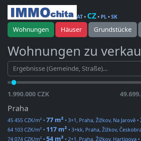
CZ
AT
•
•
PL
•
SK
Wohnungen
Häuser
Grundstücke
Wohnungen zu verka
1.990.000 CZK
49.699
Praha
77 m²
45 455 CZK/m² •
• 3+1, Praha, Žižkov, Na Jarově •
117 m²
64 103 CZK/m² •
• 3+kk, Praha, Žižkov, Českobr
54 m²
74 074 CZK/m² •
• 2+1, Praha, Žižkov, Hartigova •