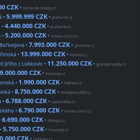
00 CZK
•
nemecek-reality.cz
5.999.999 CZK
á •
•
praharnk.cz
4.440.000 CZK
a •
•
praharnk.cz
5.200.000 CZK
a •
•
remax-czech.cz
7.993.000 CZK
Bořivojova •
•
gmhome.cz
13.999.000 CZK
uřimská •
•
hvbreal.cz
11.250.000 CZK
í Jiřího z Lobkovic •
•
grandysreality.cz
9.000.000 CZK
•
housevip.cz
1.990.000 CZK
lonská •
•
hvbreal.cz
8.750.000 CZK
avská •
•
realagency360.cz
6.788.000 CZK
a •
•
sapareality.cz
6.790.000 CZK
vského •
•
remax-czech.cz
6.690.000 CZK
•
•
alenigo.cz
5.750.000 CZK
 •
•
housevip.cz
90.000 CZK
•
judrkren.cz