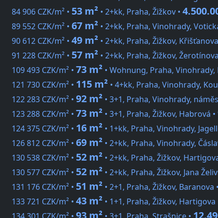
53 m²
4.500.0
84 906 CZK/m² •
• 2+kk, Praha, Žižkov •
67 m²
89 552 CZK/m² •
• 2+kk, Praha, Vinohrady, Votick
49 m²
90 612 CZK/m² •
• 2+kk, Praha, Žižkov, Křišťanov
57 m²
91 228 CZK/m² •
• 2+kk, Praha, Žižkov, Žerotínov
73 m²
109 493 CZK/m² •
• Wohnung, Praha, Vinohrady, 
115 m²
121 730 CZK/m² •
• 4+kk, Praha, Vinohrady, Ko
92 m²
122 283 CZK/m² •
• 3+1, Praha, Vinohrady, náměst
73 m²
123 288 CZK/m² •
• 3+1, Praha, Žižkov, Habrová •
16 m²
124 375 CZK/m² •
• 1+kk, Praha, Vinohrady, Jagel
69 m²
126 812 CZK/m² •
• 2+kk, Praha, Vinohrady, Čásl
52 m²
130 538 CZK/m² •
• 2+kk, Praha, Žižkov, Hartigov
52 m²
130 577 CZK/m² •
• 2+kk, Praha, Žižkov, Jana Želi
51 m²
131 176 CZK/m² •
• 2+1, Praha, Žižkov, Baranova 
43 m²
133 721 CZK/m² •
• 1+1, Praha, Žižkov, Hartigova
93 m²
12.4
134 301 CZK/m² •
• 3+1, Praha, Strašnice •