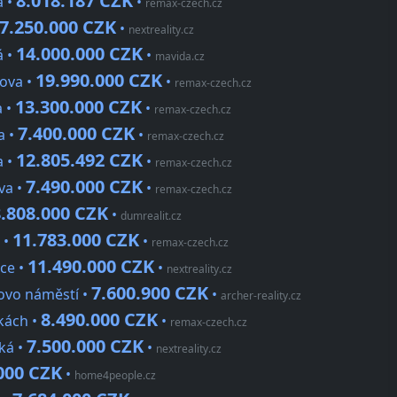
8.018.187 CZK
a •
•
remax-czech.cz
7.250.000 CZK
•
nextreality.cz
14.000.000 CZK
á •
•
mavida.cz
19.990.000 CZK
cova •
•
remax-czech.cz
13.300.000 CZK
a •
•
remax-czech.cz
7.400.000 CZK
a •
•
remax-czech.cz
12.805.492 CZK
a •
•
remax-czech.cz
7.490.000 CZK
va •
•
remax-czech.cz
8.808.000 CZK
•
dumrealit.cz
11.783.000 CZK
 •
•
remax-czech.cz
11.490.000 CZK
rce •
•
nextreality.cz
7.600.900 CZK
rovo náměstí •
•
archer-reality.cz
8.490.000 CZK
dkách •
•
remax-czech.cz
7.500.000 CZK
ká •
•
nextreality.cz
000 CZK
•
home4people.cz