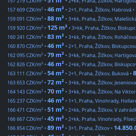
51 m²
157 219 CZK/m² •
• 2+kk, Praha, Žižkov, Hartigov
46 m²
157 609 CZK/m² •
• 2+1, Praha, Žižkov, Habrová •
88 m²
159 091 CZK/m² •
• 3+kk, Praha, Žižkov, Malešick
125 m²
159 920 CZK/m² •
• 3+kk, Praha, Žižkov, Biskup
83 m²
160 241 CZK/m² •
• 3+kk, Praha, Žižkov, Roháčov
46 m²
160 870 CZK/m² •
• 2+1, Praha, Žižkov, Biskupcov
79 m²
162 095 CZK/m² •
• 3+kk, Praha, Žižkov, Hartigov
46 m²
162 826 CZK/m² •
• 2+kk, Praha, Žižkov, Biskupco
54 m²
163 111 CZK/m² •
• 2+1, Praha, Žižkov, Buková •
72 m²
163 653 CZK/m² •
• 3+kk, Praha, Žižkov, Jeseniova
70 m²
164 143 CZK/m² •
• 3+kk, Praha, Žižkov, Na Vikto
46 m²
165 237 CZK/m² •
• 1+1, Praha, Vinohrady, Holla
51 m²
166 471 CZK/m² •
• 2+kk, Praha, Žižkov, V zahrá
45 m²
166 667 CZK/m² •
• 2+kk, Praha, Vinohrady, Písec
89 m²
14.850.
166 854 CZK/m² •
• 3+1, Praha, Žižkov •