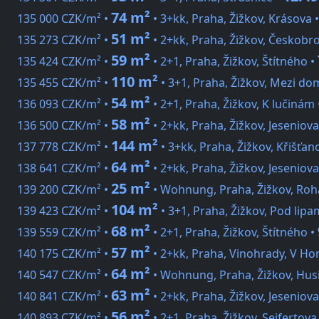
74 m²
135 000 CZK/m² •
• 3+kk, Praha, Žižkov, Krásova 
51 m²
135 273 CZK/m² •
• 2+kk, Praha, Žižkov, Českobr
59 m²
135 424 CZK/m² •
• 2+1, Praha, Žižkov, Štítného •
110 m²
135 455 CZK/m² •
• 3+1, Praha, Žižkov, Mezi do
54 m²
136 093 CZK/m² •
• 2+1, Praha, Žižkov, K lučinám
58 m²
136 500 CZK/m² •
• 2+kk, Praha, Žižkov, Jeseniova
144 m²
137 778 CZK/m² •
• 3+kk, Praha, Žižkov, Křišťan
64 m²
138 641 CZK/m² •
• 2+kk, Praha, Žižkov, Jeseniova
25 m²
139 200 CZK/m² •
• Wohnung, Praha, Žižkov, Roh
104 m²
139 423 CZK/m² •
• 3+1, Praha, Žižkov, Pod lipa
68 m²
139 559 CZK/m² •
• 2+1, Praha, Žižkov, Štítného •
57 m²
140 175 CZK/m² •
• 2+kk, Praha, Vinohrady, V Ho
64 m²
140 547 CZK/m² •
• Wohnung, Praha, Žižkov, Hus
63 m²
140 841 CZK/m² •
• 2+kk, Praha, Žižkov, Jeseniova
56 m²
140 893 CZK/m² •
• 2+1, Praha, Žižkov, Seifertova