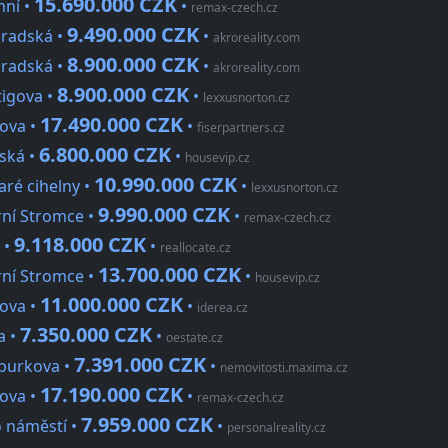
15.690.000 CZK
nní •
•
remax-czech.cz
9.490.000 CZK
hradská •
•
akroreality.com
8.900.000 CZK
hradská •
•
akroreality.com
8.900.000 CZK
tigova •
•
lexxusnorton.cz
17.490.000 CZK
nova •
•
fiserpartners.cz
6.800.000 CZK
vská •
•
housevip.cz
10.990.000 CZK
aré cihelny •
•
lexxusnorton.cz
9.990.000 CZK
rní Stromce •
•
remax-czech.cz
9.118.000 CZK
 •
•
reallocate.cz
13.700.000 CZK
rní Stromce •
•
housevip.cz
11.000.000 CZK
nova •
•
iderea.cz
7.350.000 CZK
a •
•
oestate.cz
7.391.000 CZK
mburkova •
•
nemovitosti.maxima.cz
17.190.000 CZK
nova •
•
remax-czech.cz
7.959.000 CZK
o náměstí •
•
personalreality.cz