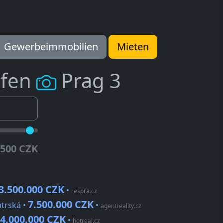
Gewerbeimmobilien
Mieten
ufen
Prag 3
.500 CZK
3.500.000 CZK
•
respra.cz
7.500.000 CZK
atrská •
•
agentreality.cz
4.000.000 CZK
•
hotreal.cz