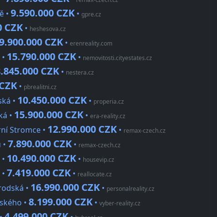
9.590.000 CZK
ě •
•
gpre.cz
0 CZK
•
heshesova.cz
9.900.000 CZK
•
erenreality.com
15.790.000 CZK
 •
•
nemovitosti.cityestates.cz
8.845.000 CZK
•
nestera.cz
 CZK
•
pbrealitni.cz
10.450.000 CZK
ská •
•
properia.cz
15.900.000 CZK
ká •
•
era-reality.cz
12.990.000 CZK
rní Stromce •
•
remax-czech.cz
7.890.000 CZK
u •
•
remax-czech.cz
10.490.000 CZK
 •
•
housevip.cz
7.419.000 CZK
 •
•
reallocate.cz
16.990.000 CZK
brodská •
•
personalreality.cz
8.199.000 CZK
vského •
•
vyber-reality.cz
4.499.000 CZK