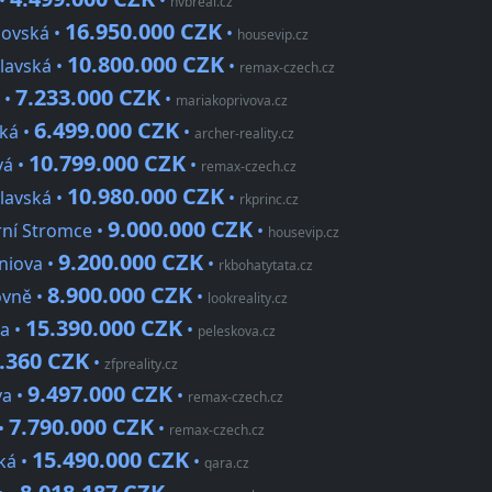
 •
•
hvbreal.cz
16.950.000 CZK
lovská •
•
housevip.cz
10.800.000 CZK
lavská •
•
remax-czech.cz
7.233.000 CZK
 •
•
mariakoprivova.cz
6.499.000 CZK
cká •
•
archer-reality.cz
10.799.000 CZK
vá •
•
remax-czech.cz
10.980.000 CZK
lavská •
•
rkprinc.cz
9.000.000 CZK
rní Stromce •
•
housevip.cz
9.200.000 CZK
niova •
•
rkbohatytata.cz
8.900.000 CZK
ovně •
•
lookreality.cz
15.390.000 CZK
va •
•
peleskova.cz
.360 CZK
•
zfpreality.cz
9.497.000 CZK
va •
•
remax-czech.cz
7.790.000 CZK
 •
•
remax-czech.cz
15.490.000 CZK
ká •
•
qara.cz