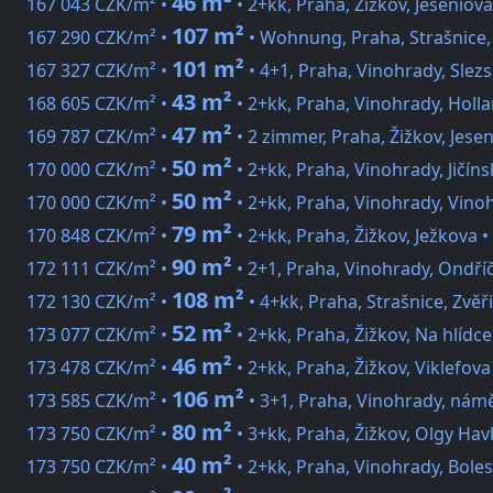
46 m²
167 043 CZK/m² •
• 2+kk, Praha, Žižkov, Jeseniova
107 m²
167 290 CZK/m² •
• Wohnung, Praha, Strašnice,
101 m²
167 327 CZK/m² •
• 4+1, Praha, Vinohrady, Slez
43 m²
168 605 CZK/m² •
• 2+kk, Praha, Vinohrady, Holl
47 m²
169 787 CZK/m² •
• 2 zimmer, Praha, Žižkov, Jese
50 m²
170 000 CZK/m² •
• 2+kk, Praha, Vinohrady, Jičíns
50 m²
170 000 CZK/m² •
• 2+kk, Praha, Vinohrady, Vino
79 m²
170 848 CZK/m² •
• 2+kk, Praha, Žižkov, Ježkova •
90 m²
172 111 CZK/m² •
• 2+1, Praha, Vinohrady, Ondří
108 m²
172 130 CZK/m² •
• 4+kk, Praha, Strašnice, Zvěř
52 m²
173 077 CZK/m² •
• 2+kk, Praha, Žižkov, Na hlídce
46 m²
173 478 CZK/m² •
• 2+kk, Praha, Žižkov, Viklefova
106 m²
173 585 CZK/m² •
• 3+1, Praha, Vinohrady, náměs
80 m²
173 750 CZK/m² •
• 3+kk, Praha, Žižkov, Olgy Hav
40 m²
173 750 CZK/m² •
• 2+kk, Praha, Vinohrady, Boles