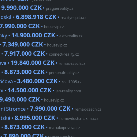
9.990.000 CZK
•
•
praguereality.cz
6.898.918 CZK
odská •
•
realityequita.cz
7.990.000 CZK
•
housevip.cz
14.900.000 CZK
mky •
•
aktivreality.cz
7.349.000 CZK
 •
•
housevip.cz
7.917.000 CZK
 •
•
connect-reality.cz
19.840.000 CZK
ova •
•
remax-czech.cz
8.873.000 CZK
 •
•
personalreality.cz
3.480.000 CZK
áčova •
•
real1905.cz
14.500.000 CZK
mi •
•
jan-reality.com
9.490.000 CZK
•
housevip.cz
7.990.000 CZK
rní Stromce •
•
remax-czech.cz
8.995.000 CZK
itská •
•
nemovitosti.maxima.cz
8.873.000 CZK
 •
•
mariakoprivova.cz
7.890.000 CZK
 •
•
remax-czech.cz