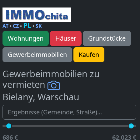
PL
AT
•
CZ
•
•
SK
Wohnungen
Häuser
Grundstücke
Gewerbeimmobilien
Kaufen
Gewerbeimmobilien zu
vermieten
Bielany, Warschau
686 €
62.023 €