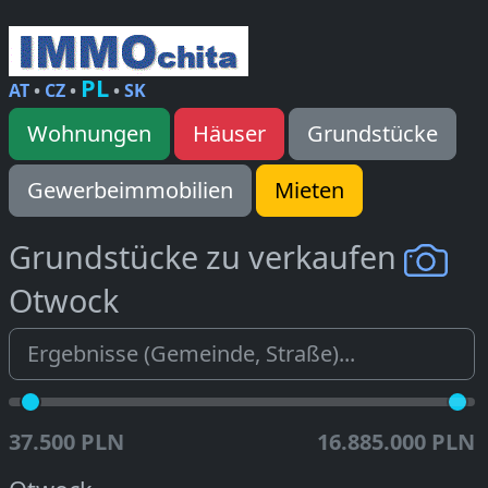
PL
AT
•
CZ
•
•
SK
Wohnungen
Häuser
Grundstücke
Gewerbeimmobilien
Mieten
Grundstücke zu verkaufen
Otwock
37.500 PLN
16.885.000 PLN