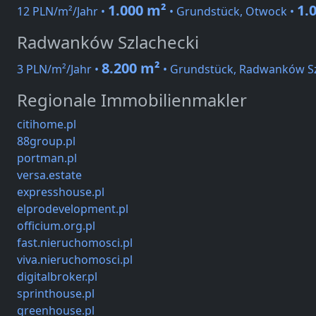
1.000 m²
1.
12 PLN/m²/Jahr •
• Grundstück, Otwock •
Radwanków Szlachecki
8.200 m²
3 PLN/m²/Jahr •
• Grundstück, Radwanków Sz
Regionale Immobilienmakler
citihome.pl
88group.pl
portman.pl
versa.estate
expresshouse.pl
elprodevelopment.pl
officium.org.pl
fast.nieruchomosci.pl
viva.nieruchomosci.pl
digitalbroker.pl
sprinthouse.pl
greenhouse.pl