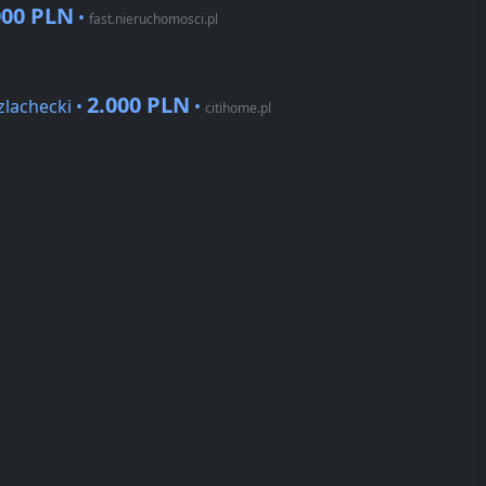
000 PLN
•
fast.nieruchomosci.pl
2.000 PLN
lachecki •
•
citihome.pl