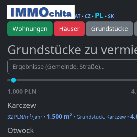
PL
AT
•
CZ
•
•
SK
Wohnungen
Häuser
Grundstücke
Grundstücke zu vermi
1.000 PLN
4
Karczew
1.500 m²
4.
32 PLN/m²/Jahr •
• Grundstück, Karczew •
Otwock