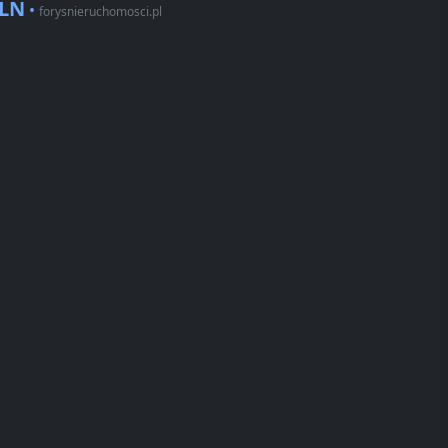
PLN
•
forysnieruchomosci.pl