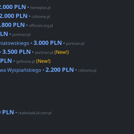
2.000 PLN
•
homeplus.pl
2.000 PLN
•
citihome.pl
.800 PLN
•
officium.org.pl
PLN
•
portman.pl
3.000 PLN
oniatowskiego •
•
portman.pl
3.500 PLN
•
•
(New!)
portman.pl
 PLN
•
(New!)
gethome.pl
2.200 PLN
awa Wyspiańskiego •
•
citihome.pl
0 PLN
•
realestate24.com.pl