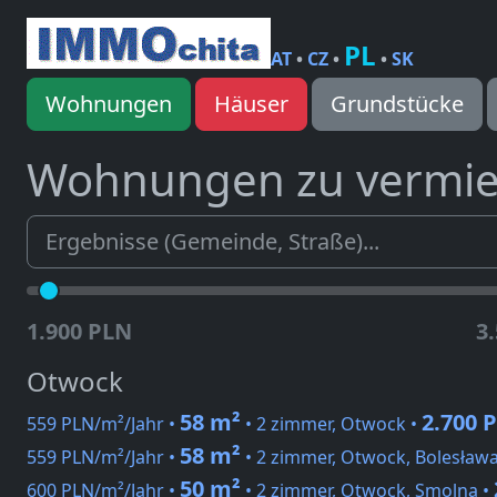
PL
AT
•
CZ
•
•
SK
Wohnungen
Häuser
Grundstücke
Wohnungen zu vermi
1.900 PLN
3
Otwock
58 m²
2.700 
559 PLN/m²/Jahr •
• 2 zimmer, Otwock •
58 m²
559 PLN/m²/Jahr •
• 2 zimmer, Otwock, Bolesław
50 m²
600 PLN/m²/Jahr •
• 2 zimmer, Otwock, Smolna •