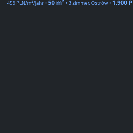
50 m²
1.900 
456 PLN/m²/Jahr •
• 3 zimmer, Ostrów •