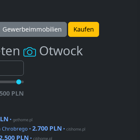
Gewerbeimmobilien
Kaufen
eten
Otwock
.500 PLN
PLN
•
gethome.pl
2.700 PLN
a Chrobrego •
•
citihome.pl
2.500 PLN
•
citihome.pl