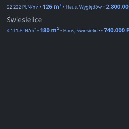
126 m²
2.800.0
22 222 PLN/m² •
• Haus, Wyględów •
Świesielice
180 m²
740.000 
4 111 PLN/m² •
• Haus, Świesielice •