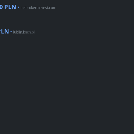
00 PLN
•
mkbrokersinvest.com
PLN
•
lublin.kncn.pl