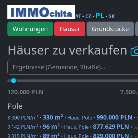
PL
AT
•
CZ
•
•
SK
Wohnungen
Häuser
Grundstücke
Häuser zu verkaufen
120.000 PLN
7.500
Pole
330 m²
990.000 PLN
3 000 PLN/m² •
• Haus, Pole •
•
96 m²
877.629 PLN
9 142 PLN/m² •
• Haus, Pole •
•
be
89 m²
829.000 PLN
9 315 PLN/m² •
• Haus, Pole •
•
be