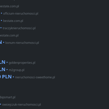
bestate.com.pl
•
officium-nieruchomosci.pl
•
bestate.com.pl
•
traczyknieruchomosci.pl
estate.com.pl
N
•
bonum-nieruchomosci.pl
PLN
•
goldenproperties.pl
PLN
•
m2group.pl
0 PLN
•
nieruchomosci-sweethome.pl
bipsmart.pl
•
owsiejczuk-nieruchomosci.pl