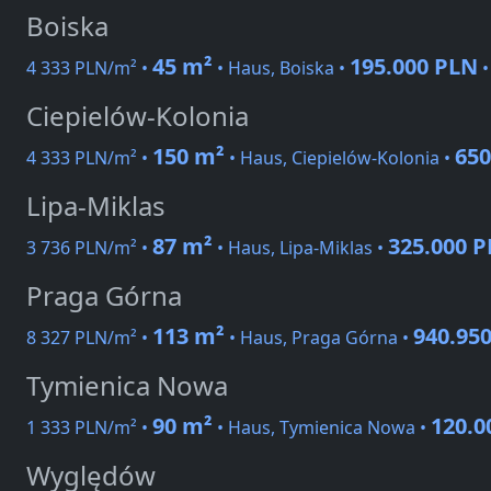
Boiska
45 m²
195.000 PLN
4 333 PLN/m² •
• Haus, Boiska •
Ciepielów-Kolonia
150 m²
650
4 333 PLN/m² •
• Haus, Ciepielów-Kolonia •
Lipa-Miklas
87 m²
325.000 
3 736 PLN/m² •
• Haus, Lipa-Miklas •
Praga Górna
113 m²
940.95
8 327 PLN/m² •
• Haus, Praga Górna •
Tymienica Nowa
90 m²
120.0
1 333 PLN/m² •
• Haus, Tymienica Nowa •
Wyględów